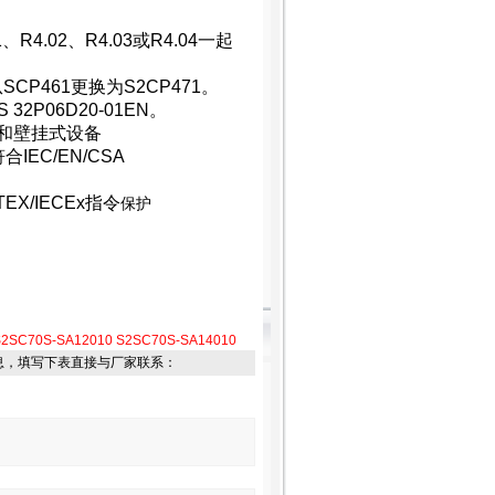
1
、
R4.02
、
R4.03
或
R4.04
一起
从
SCP461
更换为
S2CP471
。
S 32P06D20-01EN
。
和壁挂式设备
符合
IEC/EN/CSA
TEX/IECEx
指令
保护
2SC70S-SA12010
S2SC70S-SA14010
息，填写下表直接与厂家联系：