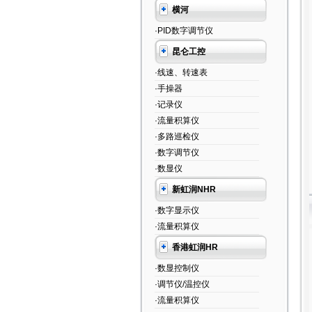
横河
·PID数字调节仪
昆仑工控
·线速、转速表
·手操器
·记录仪
·流量积算仪
·多路巡检仪
·数字调节仪
·数显仪
新虹润NHR
·数字显示仪
·流量积算仪
香港虹润HR
·数显控制仪
·调节仪/温控仪
·流量积算仪