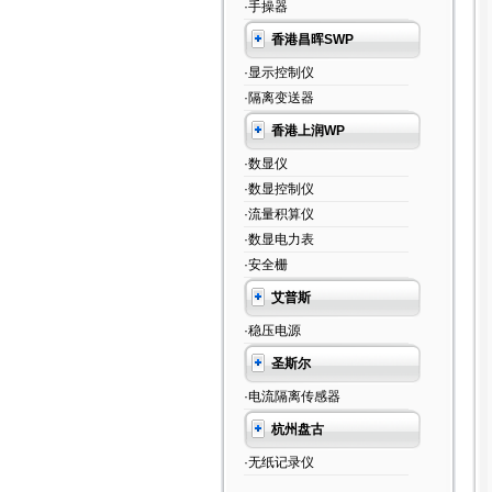
·手操器
香港昌晖SWP
·显示控制仪
·隔离变送器
香港上润WP
·数显仪
·数显控制仪
·流量积算仪
·数显电力表
·安全栅
艾普斯
·稳压电源
圣斯尔
·电流隔离传感器
杭州盘古
·无纸记录仪