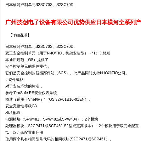
日本横河控制单元S2SC70S、S2SC70D
广州技创电子设备有限公司优势供应日本横河全系列
【详细说明】
日本横河控制单元S2SC70S、S2SC70D:
双工安全控制单元（用于N-IO/FIO，机架安装型）（*1） 总则
本通用规范（GS）提供了
安全控制单元的硬件规范，
它们是安全控制的智能部件站（SCS）。此产品同时支持N-IO和FIO公司。
 硬件规格
对于安装环境的标准，
参考“ProSafe RS安全仪表系统
概述（适用于Vnet/IP）"（GS 32P01B10-01EN）。
安全完整性等级G3
模块配置
电源模块（SPW481、SPW482或SPW484）：2个模块
处理器模块（S2CP471或SCP461 S2型或更高版本）：2个模块用于双冗余配置（
*1：双冗余配置由启用
使用两个具有相同型号代码的相同模块(S2CP471或SCP461）。