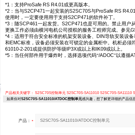
*1
：支持
ProSafe RS R4.01
或更高版本。
*2
：当与
S2CP471
一起安装的
S2SC70S
与
ProSafe RS R4.0
使用时，一定要使用用于支持
S2CP471
的软件补丁。
*3
：随
SCP461
一起发货。
S2CP471
也是可用的。禁止用户
更换工作必须由横河电机公司授权的服务工程师完成。参见
G
*4
：适用于符合安全标准的机架安装设备、
DIN
导轨安装设备
和
EMC
标准，设备必须安装在可锁定的金属柜中。机柜必须
61010-2-201
或提供防护等级
IP3X
或以上和
IK09
或以上。
*5
：当任何部件用于爆炸时，选择选项代码“
/ADOC
"以遵循
A
产品相关关键字：
S2SC70S控制单元
S2SC70S-SA11010
S2SC70S-SA11110
S
如果你对
S2SC70S-SA11010/ATDOC控制单元
感兴趣，想了解更详细的产品信
产品：