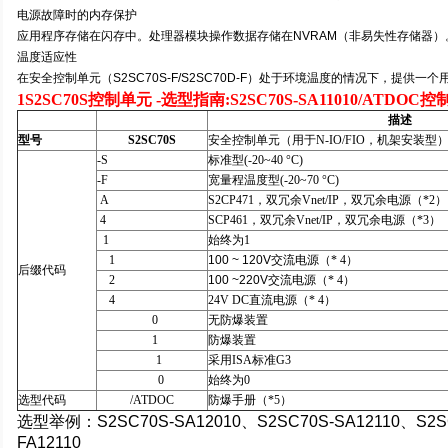
电源故障时的内存保护
应用程序存储在闪存中。处理器模块操作数据存储在NVRAM（非易失性存储器）
温度适应性
在安全控制单元（S2SC70S-F/S2SC70D-F）处于环境温度的情况下，提供一
1S2SC70S
控制单元 -选型指南:
S2SC70S-SA11010/ATDOC
描述
型号
S2SC70S
安全控制单元（用于N-IO/FIO，机架安装型）
-S
标准型(-20~40 °C)
-F
宽量程温度型(-20~70 °C)
A
S2CP471
，双冗余Vnet/IP，双冗余电源（*2）
4
SCP461
，双冗余Vnet/IP，双冗余电源（*3）
1
始终为1
1
100 ~ 120V
交流电源
（* 4）
后缀代码
2
100 ~220V
交流电源
（* 4）
4
24V DC
直流电源（* 4）
0
无防爆装置
1
防爆装置
1
采用ISA标准G3
0
始终为0
选型代码
/ATDOC
防爆手册（*5）
选型举例：
S2SC70S-SA12010
、
S2SC70S-SA12110
、
S2S
FA12110