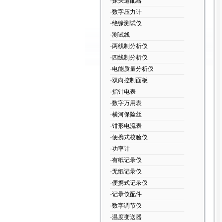
·探头适配器
·数字压力计
·绝缘测试仪
·测试线
·两线制分析仪
·四线制分析仪
·电能质量分析仪
·双向控制面板
·指针电表
·数字万用表
·横河保险丝
·钳形电流表
·便携式校验仪
·功率计
·有纸记录仪
·无纸记录仪
·便携式记录仪
·记录仪配件
·数字调节仪
·温度变送器