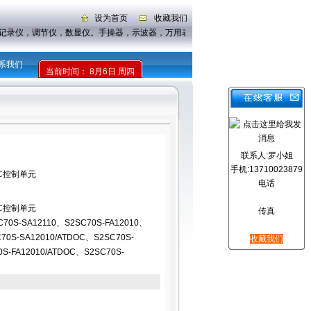
设为首页
收藏我们
：
记录仪，调节仪，数显仪。手操器，示波器，万用表，钳形表
系我们
当前时间：
8月6日 周四
联系人:罗小姐
手机:13710023879
DOC控制单元
电话
DOC控制单元
传真
C70S-SA12110、S2SC70S-FA12010、
70S-SA12010/ATDOC、S2SC70S-
收藏我们
0S-FA12010/ATDOC、S2SC70S-