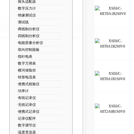
·探头适配器
·数字压力计
·绝缘测试仪
·测试线
·两线制分析仪
·四线制分析仪
·电能质量分析仪
·双向控制面板
·指针电表
·数字万用表
·横河保险丝
·钳形电流表
·便携式校验仪
·功率计
·有纸记录仪
·无纸记录仪
·便携式记录仪
·记录仪配件
·数字调节仪
·温度变送器