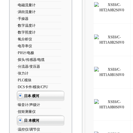
·电磁流量计
·涡街流量计
·手操器
·数字温度计
·数字照度计
·氧分析仪
·电导率仪
·PH计/电极
·探头/传感器/电缆
·分流器/变压器
·张力计
·PLC模块
·DCS卡件/模块/CPU
日本 横河
·噪音计/声级计
·扭矩测量仪
日 本横河
·温控仪/调节仪