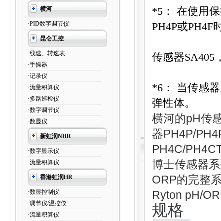
横河
*5
：
在使用保
·PID数字调节仪
PH4P
或
PH4F
昆仑工控
·线速、转速表
传感器
SA405
·手操器
·记录仪
*6
：
当传感器
·流量积算仪
·多路巡检仪
弹性体。
·数字调节仪
横河的
pH
传
·数显仪
器
PH4P/PH4
新虹润NHR
PH4C/PH4C
·数字显示仪
博士传感器系
·流量积算仪
ORP
的完整
香港虹润HR
·数显控制仪
Ryton pH/O
·调节仪/温控仪
规格
·流量积算仪