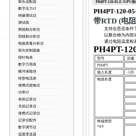
·探头适配器
PH4PT-120-05-E-N/PV
·数字压力计
PH4PT-120-
·绝缘测试仪
带RTD (
·测试线
支持在恶劣条件
·两线制分析仪
以聚合物为内部溶液
·四线制分析仪
通过电阻温度检
·电能质量分析仪
PH4PT-1
·双向控制面板
·指针电表
型号
后缀
·数字万用表
PH4PT
·横河保险丝
插入长度
-120
·钳形电流表
电缆长度
·便携式校验仪
·功率计
·有纸记录仪
·无纸记录仪
·便携式记录仪
·记录仪配件
终端类型
*4
个
·数字调节仪
·温度变送器