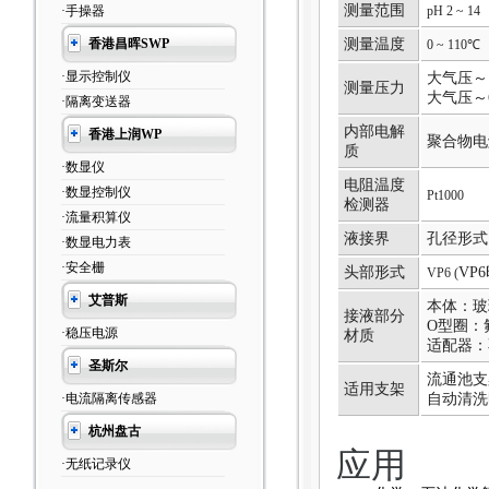
测量范围
·手操器
pH 2 ~ 14
香港昌晖SWP
测量温度
0 ~ 110℃
·显示控制仪
大气压～1.
测量压力
大气压～60
·隔离变送器
内部电解
香港上润WP
聚合物电解
质
·数显仪
电阻温度
·数显控制仪
Pt1000
检测器
·流量积算仪
液接界
孔径形式
·数显电力表
·安全栅
头部形式
VP
VP6 (
艾普斯
本体：玻
接液部分
O型圈：氟
·稳压电源
材质
适配器：
圣斯尔
流通池支
适用支架
·电流隔离传感器
自动清洗
杭州盘古
应用
·无纸记录仪