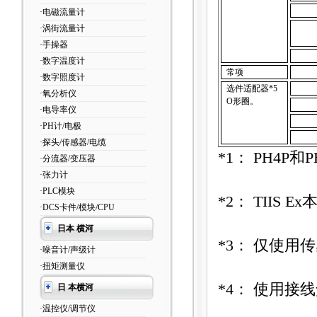
·电磁流量计
·涡街流量计
·手操器
·数字温度计
常项
·数字照度计
选件适配器
*5
·氧分析仪
O
形圈。
·电导率仪
·PH计/电极
·探头/传感器/电缆
*1
：
PH4P
和
P
·分流器/变压器
·张力计
·PLC模块
*2
：
TIIS Ex
·DCS卡件/模块/CPU
日本 横河
*3
：
仅使用传
·噪音计/声级计
·扭矩测量仪
*4
：
使用接线
日 本横河
·温控仪/调节仪