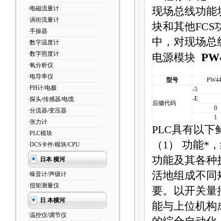
·电磁流量计
现场总线功能
·涡街流量计
块和其他FC
·手操器
中，对现场总
·数字温度计
·数字照度计
PW
电源模块
·氧分析仪
·电导率仪
型号
PW44
·PH计/电极
-5
-E
·探头/传感器/电缆
后缀代码
0
·分流器/变压器
1
·张力计
PLC具有以下
·PLC模块
（
1
）
功能*
·DCS卡件/模块/CPU
功能及其各种
日本 横河
活地组成不同
·噪音计/声级计
·扭矩测量仪
要。以开关量
日 本横河
能与上位机构
·温控仪/调节仪