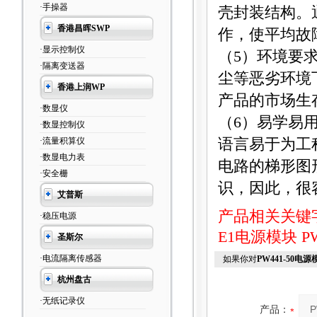
·手操器
壳封装结构。
香港昌晖SWP
作，使平均故
·显示控制仪
（
5
）环境要
·隔离变送器
尘等恶劣环境
香港上润WP
产品的市场生
·数显仪
（
6
）易学易
·数显控制仪
·流量积算仪
语言易于为工
·数显电力表
电路的梯形图
·安全栅
识，因此，很
艾普斯
产品相关关键
·稳压电源
E1电源模块
P
圣斯尔
·电流隔离传感器
如果你对
PW441-50电源
杭州盘古
·无纸记录仪
产品：