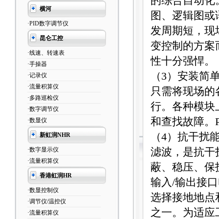
的综合自动化
横河
图、逻辑图或
·PID数字调节仪
发周期短，现
昆仑工控
变控制的方案
·线速、转速表
性十分强悍。
·手操器
（
3
）安装简
·记录仪
·流量积算仪
只需将现场的
·多路巡检仪
行。各种模块
·数字调节仪
和查找故障。
·数显仪
（
4
）抗干扰
新虹润NHR
·数字显示仪
滤波，是抗干
·流量积算仪
蔽、稳压、保
香港虹润HR
输入
/
输出接口
·数显控制仪
选择接地地点
·调节仪/温控仪
之一。为适应
·流量积算仪