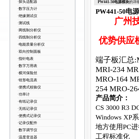
·探头适配器
PW441-50电源模块
的详
·数字压力计
PW441-50电
·绝缘测试仪
广州
·测试线
·两线制分析仪
·四线制分析仪
优势供应横
·电能质量分析仪
·双向控制面板
端子板汇总:MRI-
·指针电表
·数字万用表
MRI-234 MR
·横河保险丝
MRO-164 MR
·钳形电流表
254 MRO-26
·便携式校验仪
·功率计
产品简介：
·有纸记录仪
CS 3000 R3 D
·无纸记录仪
·便携式记录仪
Windows
·记录仪配件
地方使用PC
·数字调节仪
工程标准化
·温度变送器