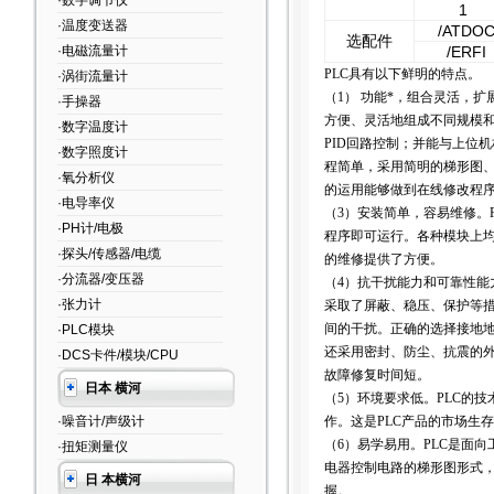
·数字调节仪
1
·温度变送器
/ATDO
选配件
·电磁流量计
/ERFI
PLC具有以下鲜明的特点。
·涡街流量计
（
1
）
功能*，组合灵活，扩
·手操器
方便、灵活地组成不同规模
·数字温度计
PID
回路控制；并能与上位机
·数字照度计
程简单，采用简明的梯形图
·氧分析仪
的运用能够做到在线修改程
·电导率仪
（
3
）安装简单，容易维修。
·PH计/电极
程序即可运行。各种模块上
·探头/传感器/电缆
的维修提供了方便。
·分流器/变压器
（
4
）抗干扰能力和可靠性能
·张力计
采取了屏蔽、稳压、保护等
间的干扰。正确的选择接地地
·PLC模块
还采用密封、防尘、抗震的
·DCS卡件/模块/CPU
故障修复时间短。
日本 横河
（
5
）环境要求低。
PLC
的技
·噪音计/声级计
作。这是
PLC
产品的市场生存
（
6
）易学易用。
PLC
是面向
·扭矩测量仪
电器控制电路的梯形图形式
日 本横河
握。