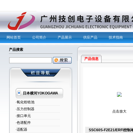
网站首页
公司简介
产品展示
供应产品
技术指南
产品搜索
产品信息
日本横河YOKOGAWA
·氧化锆锆池
·压力控制器
点击放大
·接口单元
·色谱配件
·适配器
SSC60S-F2E21/ERFI控