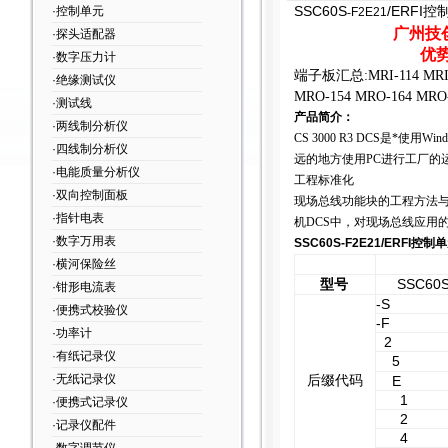
SSC60S
/ERFI
控
·控制单元
-
F2E21
广州技
·探头适配器
优
·数字压力计
端子板汇总:MRI-114 MRI-12
·绝缘测试仪
MRO-154 MRO-164 MRO-
·测试线
产品简介：
·两线制分析仪
CS 3000 R3 DCS
是*使用Wi
·四线制分析仪
远的地方使用PC进行工厂的
·电能质量分析仪
工程标准化
·双向控制面板
现场总线功能块的工程方法与
·指针电表
机DCS中，对现场总线应用
·数字万用表
SSC60S-F2E21/ERFI控制
·横河保险丝
型号
SSC60
·钳形电流表
-S
·便携式校验仪
-F
·功率计
2
·有纸记录仪
5
·无纸记录仪
后缀代码
E
1
·便携式记录仪
2
·记录仪配件
4