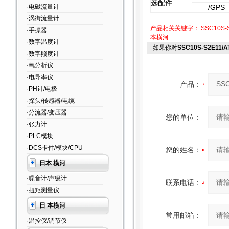
选配件
·电磁流量计
/GPS
·涡街流量计
产品相关关键字：
SSC10S-
·手操器
本横河
·数字温度计
如果你对
SSC10S-S2E11
·数字照度计
·氧分析仪
·电导率仪
产品：
·PH计/电极
·探头/传感器/电缆
·分流器/变压器
您的单位：
·张力计
·PLC模块
·DCS卡件/模块/CPU
您的姓名：
日本 横河
·噪音计/声级计
联系电话：
·扭矩测量仪
日 本横河
常用邮箱：
·温控仪/调节仪