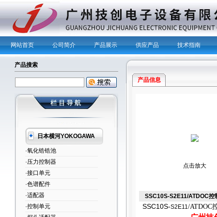
网站首页
公司简介
产品展示
供应产品
技术指南
产品搜索
产品信息
日本横河YOKOGAWA
·氧化锆锆池
·压力控制器
点击放大
·接口单元
·色谱配件
·适配器
SSC10S-S2E11/ATDOC
SSC10S-
·控制单元
/ATDO
S2E11