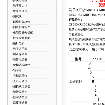
广州技
·探头适配器
优
·数字压力计
端子板汇总:MRI-114 MRI-12
·绝缘测试仪
MRO-154 MRO-164 MRO-
·测试线
产品简介：
·两线制分析仪
CS 3000 R3 DCS
是*使用Wi
·四线制分析仪
远的地方使用PC进行工厂的
·电能质量分析仪
工程标准化
·双向控制面板
现场总线功能块的工程方法与
·指针电表
机DCS中，对现场总线应用
·数字万用表
安全控制单元（用于V网
·横河保险丝
型号
SSC10
·钳形电流表
-S
·便携式校验仪
-F
·功率计
2
·有纸记录仪
5
·无纸记录仪
后缀代码
E
1
·便携式记录仪
2
·记录仪配件
4
·数字调节仪
1
·温度变送器
/ATDO