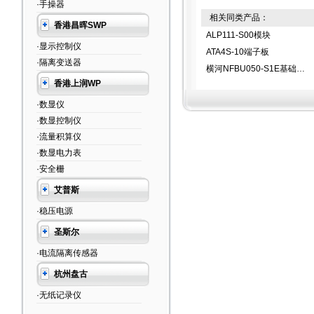
·手操器
相关同类产品：
香港昌晖SWP
ALP111-S00模块
·显示控制仪
ATA4S-10端子板
·隔离变送器
横河NFBU050-S1E基础模块
香港上润WP
·数显仪
·数显控制仪
·流量积算仪
·数显电力表
·安全栅
艾普斯
·稳压电源
圣斯尔
·电流隔离传感器
杭州盘古
·无纸记录仪