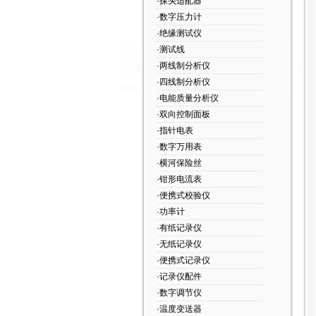
·探头适配器
·数字压力计
·绝缘测试仪
·测试线
·两线制分析仪
·四线制分析仪
·电能质量分析仪
·双向控制面板
·指针电表
·数字万用表
·横河保险丝
·钳形电流表
·便携式校验仪
·功率计
·有纸记录仪
·无纸记录仪
·便携式记录仪
·记录仪配件
·数字调节仪
·温度变送器