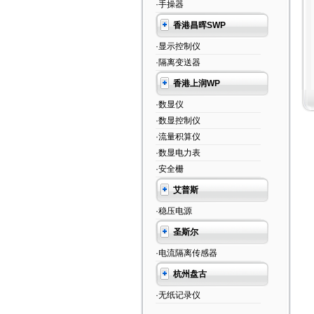
·手操器
香港昌晖SWP
·显示控制仪
·隔离变送器
香港上润WP
·数显仪
·数显控制仪
·流量积算仪
·数显电力表
·安全栅
艾普斯
·稳压电源
圣斯尔
·电流隔离传感器
杭州盘古
·无纸记录仪