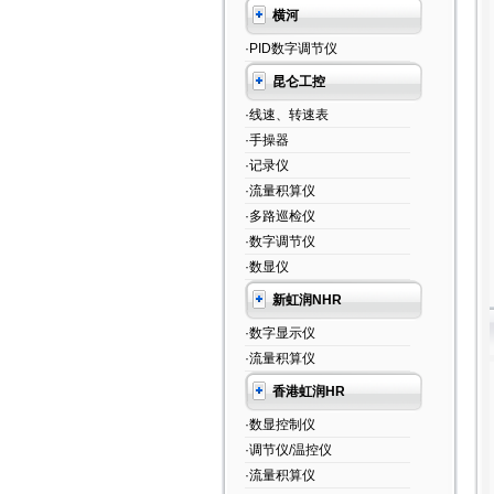
横河
·PID数字调节仪
昆仑工控
·线速、转速表
·手操器
·记录仪
·流量积算仪
·多路巡检仪
·数字调节仪
·数显仪
新虹润NHR
·数字显示仪
·流量积算仪
香港虹润HR
·数显控制仪
·调节仪/温控仪
·流量积算仪