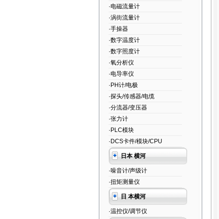
·电磁流量计
·涡街流量计
·手操器
·数字温度计
·数字照度计
·氧分析仪
·电导率仪
·PH计/电极
·探头/传感器/电缆
·分流器/变压器
·张力计
·PLC模块
·DCS卡件/模块/CPU
日本 横河
·噪音计/声级计
·扭矩测量仪
日 本横河
·温控仪/调节仪