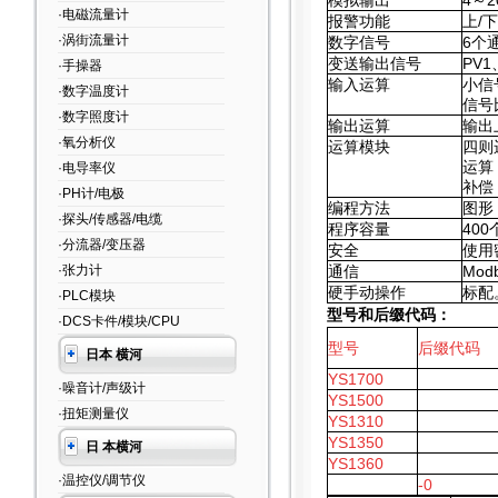
模拟输出
4
～2
·电磁流量计
报警功能
上/
·涡街流量计
数字信号
6
个
变送输出信号
PV1
·手操器
输入运算
小信
·数字温度计
信号
·数字照度计
输出运算
输出
·氧分析仪
运算模块
四则
运算
·电导率仪
补偿
·PH计/电极
编程方法
图形
·探头/传感器/电缆
程序容量
400
·分流器/变压器
安全
使用
·张力计
通信
Mod
硬手动操作
标配
·PLC模块
型号和后缀代码：
·DCS卡件/模块/CPU
型号
后缀代码
日本 横河
YS1700
·噪音计/声级计
YS1500
·扭矩测量仪
YS1310
YS1350
日 本横河
YS1360
·温控仪/调节仪
-0