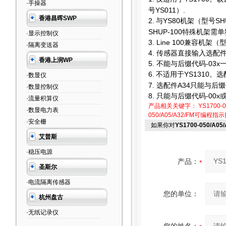
·手操器
号YS011）.
香港昌晖SWP
2.
与YS80机架（型号SH
SHUP-100特殊机架需
·显示控制仪
3. Line 100
兼容机架（型
·隔离变送器
4.
传感器直接输入选配件只
香港上润WP
5.
不能与后缀代码-03x
6.
不适用于YS1310。选
·数显仪
7.
选配件A34只能与后缀代
·数显控制仪
8.
只能与后缀代码-00x或
·流量积算仪
产品相关关键字：
YS1700-0
·数显电力表
050/A05/A32/FM可编程指
·安全栅
如果你对
YS1700-050/A0
艾普斯
·稳压电源
产品：
圣斯尔
·电流隔离传感器
您的单位：
杭州盘古
·无纸记录仪