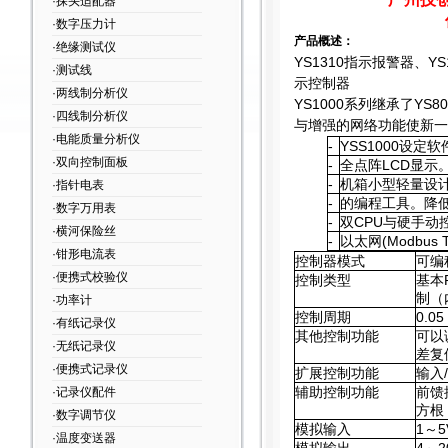
·探头适配器
·数字压力计
产品概述：
·绝缘测试仪
YS1310
指示报警器、YS1
·测试线
示控制器
·两线制分析仪
YS1000
系列继承了YS8
·四线制分析仪
与增强的网络功能使新一
·电能质量分析仪
-
YSS1000
设定软件
·双向控制面板
-
全点阵LCD显示
-
机箱小型轻量设
·指针电表
-
的编程工具。降
·数字万用表
-
双CPU与硬手动
·横河保险丝
-
以太网(Modbu
·钳形电流表
控制器模式
可编
·便携式校验仪
控制类型
基本
制（
·功率计
控制周期
0.05
·有纸记录仪
其他控制功能
可以
·无纸记录仪
差复
·便携式记录仪
扩展控制功能
输入
辅助控制功能
前馈
·记录仪配件
方根
·数字调节仪
模拟输入
1
～5
·温度变送器