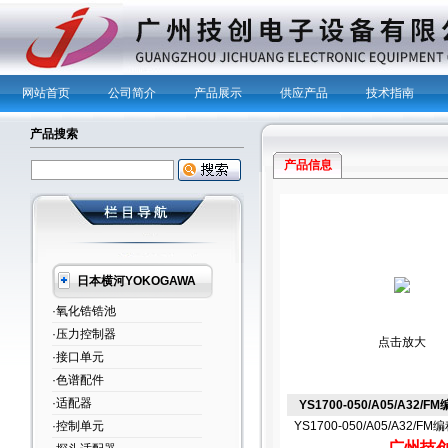
网站首页
公司简介
产品展示
供应产品
技术指南
产品搜索
产品信息
日本横河YOKOGAWA
·氧化锆锆池
·压力控制器
点击放大
·接口单元
·色谱配件
·适配器
YS1700-050/A05/A32/
·控制单元
YS1700-050/A05/A32/F
广州技创