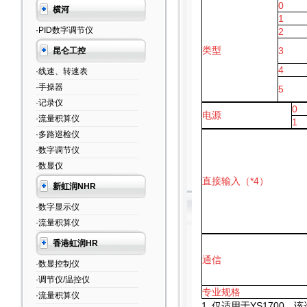
0
横河
1
·PID数字调节仪
2
类型
3
昆仑工控
4
·线速、转速表
·手操器
5
·记录仪
0
电源
·流量积算仪
1
·多路巡检仪
·数字调节仪
·数显仪
直接输入（*4）
新虹润NHR
·数字显示仪
·流量积算仪
香港虹润HR
通信
·数显控制仪
·调节仪/温控仪
专业规格
·流量积算仪
1.
仅适用于YS1700。