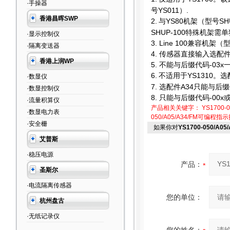
·手操器
号YS011）.
香港昌晖SWP
2.
与YS80机架（型号SH
SHUP-100特殊机架需
·显示控制仪
3. Line 100
兼容机架（型
·隔离变送器
4.
传感器直接输入选配件只
香港上润WP
5.
不能与后缀代码-03x
6.
不适用于YS1310。选
·数显仪
7.
选配件A34只能与后缀代
·数显控制仪
8.
只能与后缀代码-00x或
·流量积算仪
产品相关关键字：
YS1700-0
·数显电力表
050/A05/A34/FM可编程指
·安全栅
如果你对
YS1700-050/A0
艾普斯
·稳压电源
产品：
圣斯尔
·电流隔离传感器
您的单位：
杭州盘古
·无纸记录仪