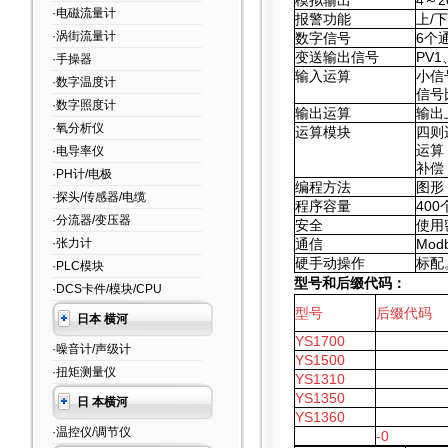
模拟输出
4
～2
·电磁流量计
报警功能
上/
·涡街流量计
数字信号
6
个
变送输出信号
PV1
·手操器
输入运算
小信
·数字温度计
信号
·数字照度计
输出运算
输出
·氧分析仪
运算模块
四则
运算
·电导率仪
补偿
·PH计/电极
编程方法
图形
·探头/传感器/电缆
程序容量
400
·分流器/变压器
安全
使用
·张力计
通信
Mod
硬手动操作
标配
·PLC模块
型号和后缀代码：
·DCS卡件/模块/CPU
型号
后缀代码
日本 横河
YS1700
·噪音计/声级计
YS1500
·扭矩测量仪
YS1310
YS1350
日 本横河
YS1360
·温控仪/调节仪
-0