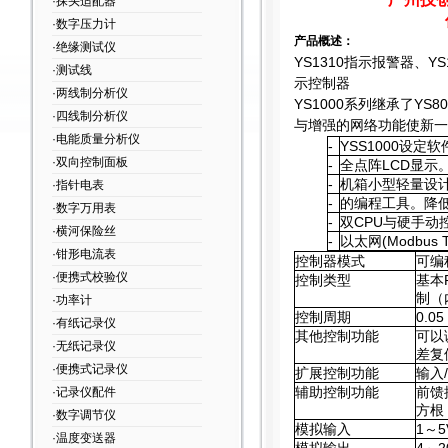
·探头适配器
·数字压力计
产品概述：
·绝缘测试仪
YS1310
指示报警器、YS1
·测试线
示控制器
·两线制分析仪
YS1000
系列继承了YS8
·四线制分析仪
与增强的网络功能使新一
·电能质量分析仪
-
YSS1000
设定软件
·双向控制面板
-
全点阵LCD显示
-
机箱小型轻量设
·指针电表
-
的编程工具。降
·数字万用表
-
双CPU与硬手动
·横河保险丝
-
以太网(Modbu
·钳形电流表
控制器模式
可编
·便携式校验仪
控制类型
基本
制（
·功率计
控制周期
0.05
·有纸记录仪
其他控制功能
可以
·无纸记录仪
差复
·便携式记录仪
扩展控制功能
输入
辅助控制功能
前馈
·记录仪配件
方根
·数字调节仪
模拟输入
1
～5
·温度变送器