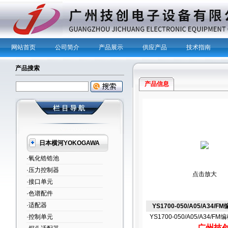
网站首页
公司简介
产品展示
供应产品
技术指南
产品搜索
产品信息
日本横河YOKOGAWA
·氧化锆锆池
·压力控制器
点击放大
·接口单元
·色谱配件
·适配器
YS1700-050/A05/A34/
·控制单元
YS1700-050/A05/A34/F
广州技创