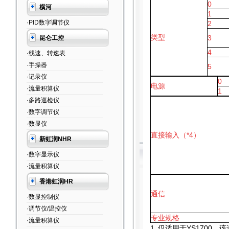
0
横河
1
·PID数字调节仪
2
类型
3
昆仑工控
4
·线速、转速表
·手操器
5
·记录仪
0
电源
·流量积算仪
1
·多路巡检仪
·数字调节仪
·数显仪
直接输入（*4）
新虹润NHR
·数字显示仪
·流量积算仪
香港虹润HR
通信
·数显控制仪
·调节仪/温控仪
专业规格
·流量积算仪
1.
仅适用于YS1700。