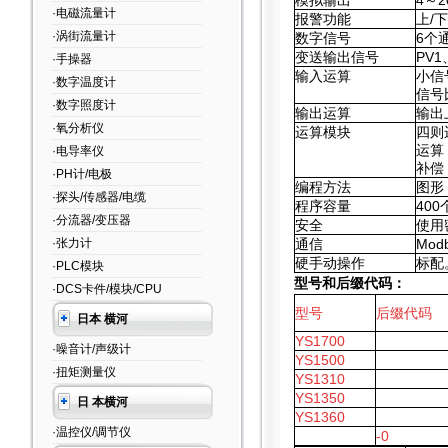
模拟输出
4
～2
·电磁流量计
报警功能
上/
·涡街流量计
数字信号
6
个
变送输出信号
PV1
·手操器
输入运算
小信
·数字温度计
信号
·数字照度计
输出运算
输出
·氧分析仪
运算模块
四则
运算
·电导率仪
补偿
·PH计/电极
编程方法
图形
·探头/传感器/电缆
程序容量
400
·分流器/变压器
安全
使用
·张力计
通信
Mod
硬手动操作
标配
·PLC模块
型号和后缀代码：
·DCS卡件/模块/CPU
型号
后缀代码
日本 横河
YS1700
·噪音计/声级计
YS1500
·扭矩测量仪
YS1310
YS1350
日 本横河
YS1360
·温控仪/调节仪
-0