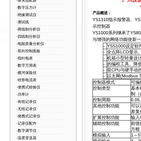
·探头适配器
·数字压力计
产品概述：
·绝缘测试仪
YS1310
指示报警器、YS1
·测试线
示控制器
·两线制分析仪
YS1000
系列继承了YS8
·四线制分析仪
与增强的网络功能使新一
·电能质量分析仪
-
YSS1000
设定软件
·双向控制面板
-
全点阵LCD显示
-
机箱小型轻量设
·指针电表
-
的编程工具。降
·数字万用表
-
双CPU与硬手动
·横河保险丝
-
以太网(Modbu
·钳形电流表
控制器模式
可编
·便携式校验仪
控制类型
基本
制（
·功率计
控制周期
0.05
·有纸记录仪
其他控制功能
可以
·无纸记录仪
差复
·便携式记录仪
扩展控制功能
输入
辅助控制功能
前馈
·记录仪配件
方根
·数字调节仪
模拟输入
1
～5
·温度变送器