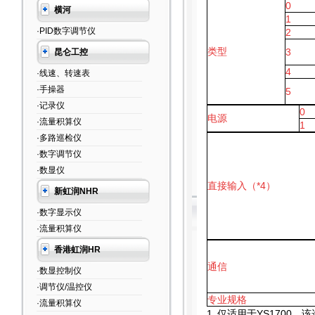
0
横河
1
·PID数字调节仪
2
类型
3
昆仑工控
4
·线速、转速表
·手操器
5
·记录仪
0
电源
·流量积算仪
1
·多路巡检仪
·数字调节仪
·数显仪
直接输入（*4）
新虹润NHR
·数字显示仪
·流量积算仪
香港虹润HR
通信
·数显控制仪
·调节仪/温控仪
专业规格
·流量积算仪
1.
仅适用于YS1700。