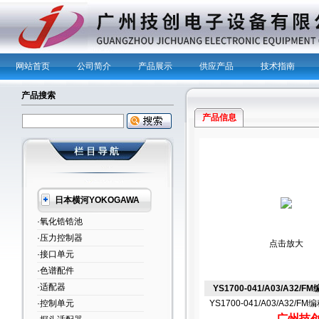
网站首页
公司简介
产品展示
供应产品
技术指南
产品搜索
产品信息
日本横河YOKOGAWA
·氧化锆锆池
·压力控制器
点击放大
·接口单元
·色谱配件
·适配器
YS1700-041/A03/A32/
·控制单元
YS1700-041/A03/A32/F
广州技创