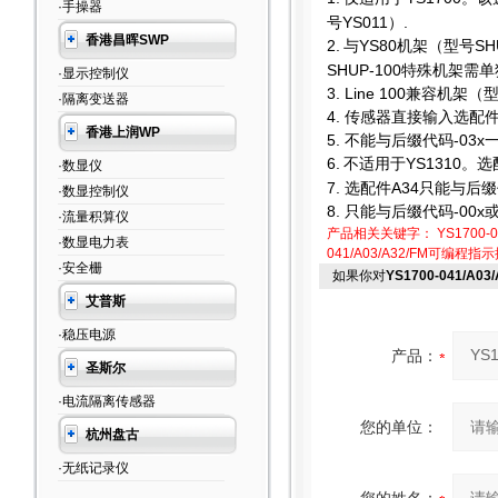
·手操器
号YS011）.
香港昌晖SWP
2.
与YS80机架（型号SH
SHUP-100特殊机架需
·显示控制仪
3. Line 100
兼容机架（型
·隔离变送器
4.
传感器直接输入选配件只
香港上润WP
5.
不能与后缀代码-03x
6.
不适用于YS1310。选
·数显仪
7.
选配件A34只能与后缀代
·数显控制仪
8.
只能与后缀代码-00x或
·流量积算仪
产品相关关键字：
YS1700-0
·数显电力表
041/A03/A32/FM可编程指
·安全栅
如果你对
YS1700-041/A0
艾普斯
·稳压电源
产品：
圣斯尔
·电流隔离传感器
您的单位：
杭州盘古
·无纸记录仪