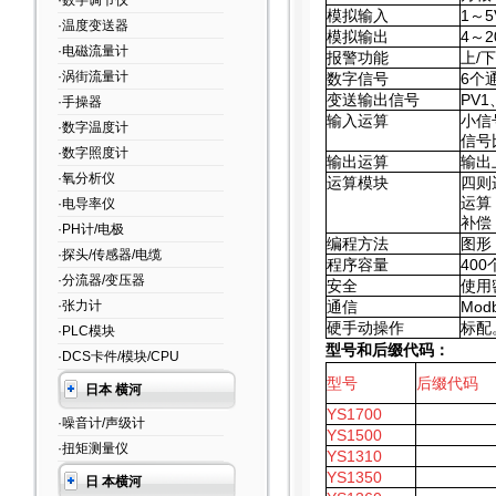
·数字调节仪
模拟输入
1
～5
·温度变送器
模拟输出
4
～2
·电磁流量计
报警功能
上/
·涡街流量计
数字信号
6
个
变送输出信号
PV1
·手操器
输入运算
小信
·数字温度计
信号
·数字照度计
输出运算
输出
·氧分析仪
运算模块
四则
运算
·电导率仪
补偿
·PH计/电极
编程方法
图形
·探头/传感器/电缆
程序容量
400
·分流器/变压器
安全
使用
·张力计
通信
Mod
硬手动操作
标配
·PLC模块
型号和后缀代码：
·DCS卡件/模块/CPU
型号
后缀代码
日本 横河
YS1700
·噪音计/声级计
YS1500
·扭矩测量仪
YS1310
YS1350
日 本横河