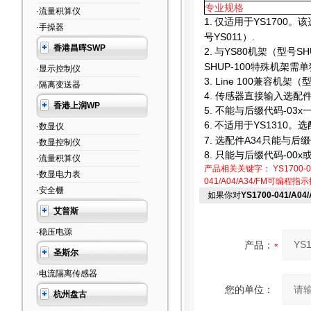
专业规格
·流量积算仪
1.
仅适用于YS1700。
·手操器
号YS011）.
香港昌晖SWP
2.
与YS80机架（型号SH
SHUP-100特殊机架需
·显示控制仪
3. Line 100
兼容机架（型
·隔离变送器
4.
传感器直接输入选配件只
香港上润WP
5.
不能与后缀代码-03x
6.
不适用于YS1310。选
·数显仪
7.
选配件A34只能与后缀代
·数显控制仪
8.
只能与后缀代码-00x或
·流量积算仪
产品相关关键字：
YS1700-0
·数显电力表
041/A04/A34/FM可编程指
·安全栅
如果你对
YS1700-041/A0
艾普斯
·稳压电源
产品：
圣斯尔
·电流隔离传感器
您的单位：
杭州盘古