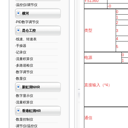
YS1360
·温控仪/调节仪
-0
0
横河
1
·PID数字调节仪
2
类型
3
昆仑工控
4
·线速、转速表
·手操器
5
·记录仪
0
电源
·流量积算仪
1
·多路巡检仪
·数字调节仪
·数显仪
直接输入（*4）
新虹润NHR
·数字显示仪
·流量积算仪
香港虹润HR
通信
·数显控制仪
·调节仪/温控仪