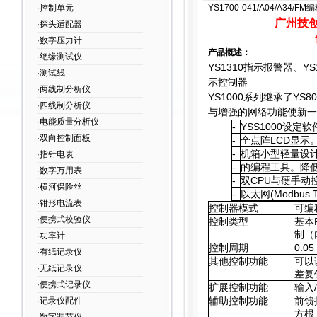
·控制单元
YS1700-041/A04/A34/F
广州技创
·探头适配器
·数字压力计
产品概述：
·绝缘测试仪
YS1310
指示报警器、YS1
·测试线
示控制器
·两线制分析仪
YS1000
系列继承了YS8
·四线制分析仪
与增强的网络功能使新一
·电能质量分析仪
-
YSS1000
设定软件
·双向控制面板
-
全点阵LCD显示
-
机箱小型轻量设
·指针电表
-
的编程工具。降
·数字万用表
-
双CPU与硬手动
·横河保险丝
-
以太网(Modbu
·钳形电流表
控制器模式
可编
·便携式校验仪
控制类型
基本
制（
·功率计
控制周期
0.05
·有纸记录仪
其他控制功能
可以
·无纸记录仪
差复
·便携式记录仪
扩展控制功能
输入
辅助控制功能
前馈
·记录仪配件
方根