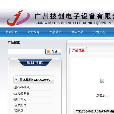
网站首页
公司简介
产品展示
供应产品
技术指南
产品搜索
产品信息
日本横河YOKOGAWA
·氧化锆锆池
·压力控制器
点击放大
·接口单元
·色谱配件
·适配器
YS1700-041/A04/A34/