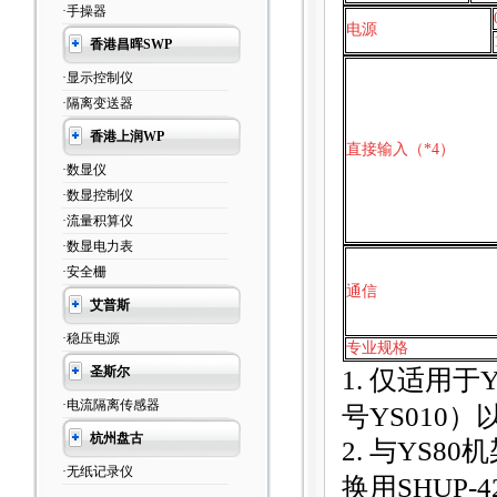
·手操器
电源
香港昌晖SWP
·显示控制仪
·隔离变送器
香港上润WP
直接输入（*4）
·数显仪
·数显控制仪
·流量积算仪
·数显电力表
·安全栅
通信
艾普斯
·稳压电源
专业规格
圣斯尔
1.
仅适用于Y
·电流隔离传感器
号YS010）
杭州盘古
2.
与YS80机
·无纸记录仪
换用SHUP-