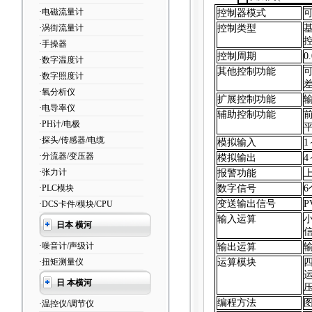
·电磁流量计
控制器模式
·涡街流量计
控制类型
·手操器
控制周期
0
·数字温度计
其他控制功能
·数字照度计
·氧分析仪
扩展控制功能
·电导率仪
辅助控制功能
·PH计/电极
·探头/传感器/电缆
模拟输入
1
·分流器/变压器
模拟输出
4
·张力计
报警功能
·PLC模块
数字信号
6
变送输出信号
P
·DCS卡件/模块/CPU
输入运算
日本 横河
·噪音计/声级计
输出运算
·扭矩测量仪
运算模块
日 本横河
编程方法
·温控仪/调节仪