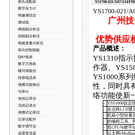
·探头适配器
YS1700-021/A07/A34
·数字压力计
YS1700-021
·绝缘测试仪
广州技
·测试线
·两线制分析仪
·四线制分析仪
优势供应
·电能质量分析仪
产品概述：
·双向控制面板
YS1310
指示
·指针电表
·数字万用表
作器、YS1
·横河保险丝
YS1000
系列
·钳形电流表
性，同时具
·便携式校验仪
·功率计
络功能使新
·有纸记录仪
-
YSS1000
设定软
·无纸记录仪
-
全点阵LCD显
·便携式记录仪
-
机箱小型轻量
·记录仪配件
-
的编程工具。
·数字调节仪
-
双CPU与硬
·温度变送器
-
以太网(Modb