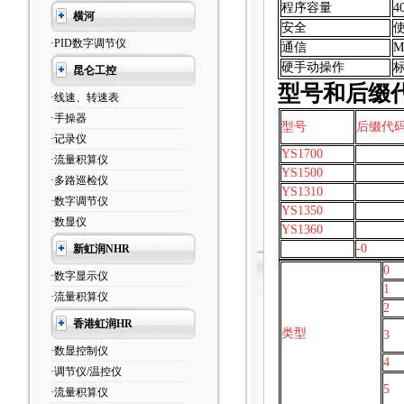
程序容量
4
横河
安全
·PID数字调节仪
通信
M
硬手动操作
昆仑工控
型号和后缀
·线速、转速表
·手操器
型号
后缀代
·记录仪
YS1700
·流量积算仪
YS1500
·多路巡检仪
YS1310
·数字调节仪
YS1350
·数显仪
YS1360
-0
新虹润NHR
0
·数字显示仪
1
·流量积算仪
2
香港虹润HR
类型
3
·数显控制仪
4
·调节仪/温控仪
5
·流量积算仪