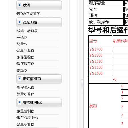
程序容量
4
横河
安全
·PID数字调节仪
通信
M
硬手动操作
昆仑工控
型号和后缀
·线速、转速表
·手操器
型号
后缀代
·记录仪
YS1700
·流量积算仪
YS1500
·多路巡检仪
YS1310
·数字调节仪
YS1350
·数显仪
YS1360
新虹润NHR
-0
0
·数字显示仪
1
·流量积算仪
2
香港虹润HR
类型
3
·数显控制仪
4
·调节仪/温控仪
5
·流量积算仪