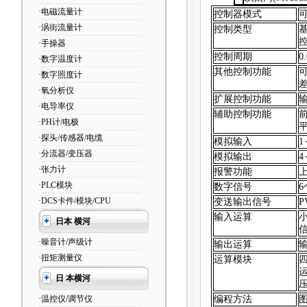
·电磁流量计
控制器模式
·涡街流量计
控制类型
·手操器
控制周期
0
·数字温度计
其他控制功能
·数字照度计
·氧分析仪
扩展控制功能
·电导率仪
辅助控制功能
·PH计/电极
·探头/传感器/电缆
模拟输入
1
·分流器/变压器
模拟输出
4
·张力计
报警功能
·PLC模块
数字信号
6
·DCS卡件/模块/CPU
变送输出信号
P
输入运算
日本 横河
·噪音计/声级计
输出运算
·扭矩测量仪
运算模块
日 本横河
·温控仪/调节仪
编程方法