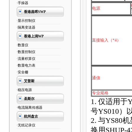
·手操器
电源
香港昌晖SWP
·显示控制仪
·隔离变送器
香港上润WP
直接输入（*4）
·数显仪
·数显控制仪
·流量积算仪
·数显电力表
·安全栅
通信
艾普斯
·稳压电源
专业规格
圣斯尔
1.
仅适用于Y
·电流隔离传感器
号YS010）
杭州盘古
2.
与YS80机
·无纸记录仪
换用SHUP-