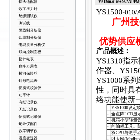
·探头适配器
YS1500-010/A06/A31
·数字压力计
YS1500
-010
·绝缘测试仪
广州技
·测试线
·两线制分析仪
·四线制分析仪
优势供应
·电能质量分析仪
产品概述：
·双向控制面板
YS1310
指示
·指针电表
·数字万用表
作器、YS1
·横河保险丝
YS1000
系列
·钳形电流表
性，同时具
·便携式校验仪
·功率计
络功能使新
·有纸记录仪
-
YSS1000
设定软
·无纸记录仪
-
全点阵LCD显
·便携式记录仪
-
机箱小型轻量
·记录仪配件
-
的编程工具。
·数字调节仪
-
双CPU与硬
·温度变送器
-
以太网(Modb