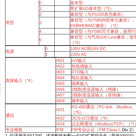
0
基本型
1
带扩展I/O基本型（*1）
2
兼容型（与YS100表壳兼容）
兼容型（与YS80内部单元兼容），
类型
3
EK和HOMAC兼容）（*2）
4
兼容型（与YS80尺寸兼容，使用YS
兼容型（与气动100 Line兼容，使
5
（*3）
0
100V AC
和24V DC
电源
1
220V AC
/A01
mV
输入
/A02
热电偶输入
/A03
RTD
输入
/A04
电位器输入
直接输入（*4）
/A05
隔离输入
/A06
2
线制变送器输入（绝缘）
/A07
2
线制变送器输入（非绝缘）
/A08
频率输入
RS-485
通信（PC-link、Modb
/A31
（*5）
通信
/A32
DCS-LCS
通信（*6）
/A34
以太网通信（Modbus/TCP）（*7
专业规格
/FM
FM
专业认证（FM Class I,
Div 2
）
1.
仅适用于YS1700。该选配件标配一个I/O扩展端子盒（型号YS010