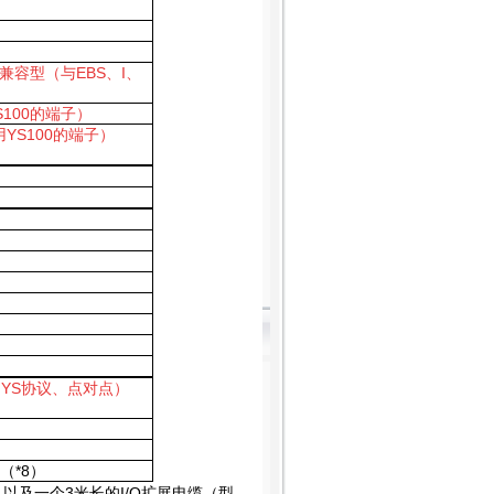
兼容型（与EBS、I、
100的端子）
用YS100的端子）
us、YS协议、点对点）
）
（*8）
）以及一个3米长的I/O扩展电缆（型