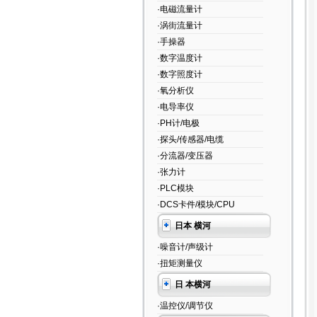
·电磁流量计
·涡街流量计
·手操器
·数字温度计
·数字照度计
·氧分析仪
·电导率仪
·PH计/电极
·探头/传感器/电缆
·分流器/变压器
·张力计
·PLC模块
·DCS卡件/模块/CPU
日本 横河
·噪音计/声级计
·扭矩测量仪
日 本横河
·温控仪/调节仪