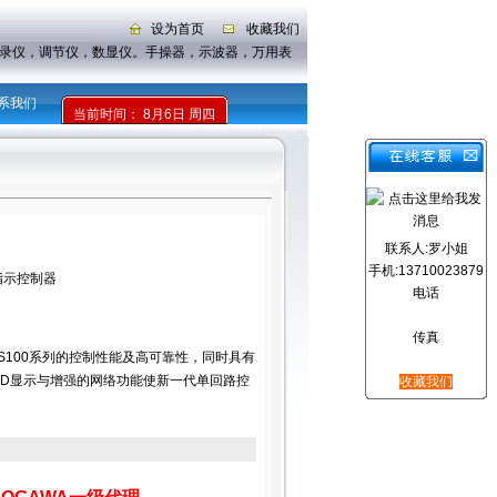
设为首页
收藏我们
录仪，调节仪，数显仪。手操器，示波器，万用表，钳形表
系我们
当前时间：
8月6日 周四
联系人:罗小姐
手机:13710023879
FM指示控制器
电话
传真
0/YS100系列的控制性能及高可靠性，同时具有
CD显示与增强的网络功能使新一代单回路控
收藏我们