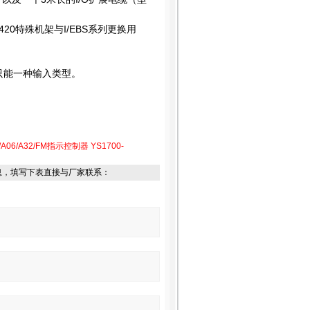
-420特殊机架与I/EBS系列更换用
且只能一种输入类型。
0/A06/A32/FM指示控制器
YS1700-
息，填写下表直接与厂家联系：