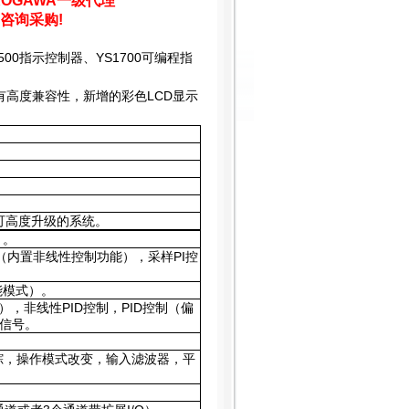
OGAWA一级代理
咨询采购!
500指示控制器、YS1700可编程指
具有高度兼容性，新增的彩色LCD显示
提供可高度升级的系统。
 。
（内置非线性控制功能），采样PI控
。
功能模式）。
），非线性PID控制，PID控制（偏
信号。
跟踪，操作模式改变，输入滤波器，平