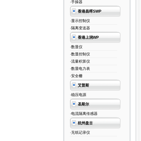
·手操器
香港昌晖SWP
·显示控制仪
·隔离变送器
香港上润WP
·数显仪
·数显控制仪
·流量积算仪
·数显电力表
·安全栅
艾普斯
·稳压电源
圣斯尔
·电流隔离传感器
杭州盘古
·无纸记录仪