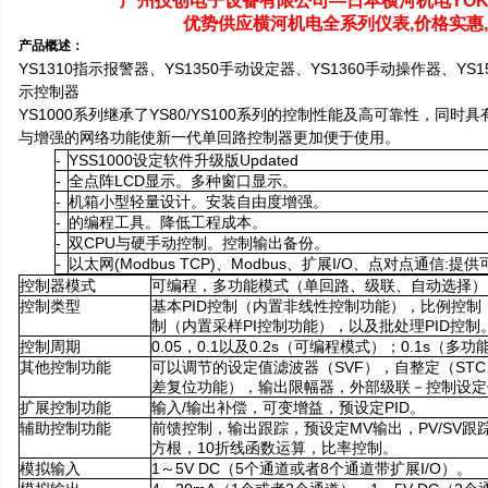
广州技创电子设备有限公司—日本横河机电YOK
优势供应横河机电全系列仪表,价格实惠,
产品概述：
YS1310
指示报警器、YS1350手动设定器、YS1360手动操作器、YS1
示控制器
YS1000
系列继承了YS80/YS100系列的控制性能及高可靠性，同时
与增强的网络功能使新一代单回路控制器更加便于使用。
-
YSS1000
设定软件升级版Updated
-
全点阵LCD显示。多种窗口显示。
-
机箱小型轻量设计。安装自由度增强。
-
的编程工具。降低工程成本。
-
双CPU与硬手动控制。控制输出备份。
-
以太网(Modbus TCP)、Modbus、扩展I/O、点对点通信:
控制器模式
可编程，多功能模式（单回路、级联、自动选择）
控制类型
基本PID控制（内置非线性控制功能），比例控制
制（内置采样PI控制功能），以及批处理PID控制
控制周期
0.05
，0.1以及0.2s（可编程模式）；0.1s（多
其他控制功能
可以调节的设定值滤波器（SVF），自整定（STC
差复位功能），输出限幅器，外部级联－控制设定
扩展控制功能
输入/输出补偿，可变增益，预设定PID。
辅助控制功能
前馈控制，输出跟踪，预设定MV输出，PV/SV
方根，10折线函数运算，比率控制。
模拟输入
1
～5V DC（5个通道或者8个通道带扩展I/O）。