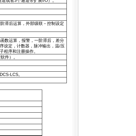
通道或者3个通道带扩展I/O）。
一阶滞后运算，外部级联－控制设定
线函数运算，报警，一阶滞后，差分
序设定，计数器，脉冲输出，温/压
子程序和注册操作。
程软件）。
DCS-LCS。