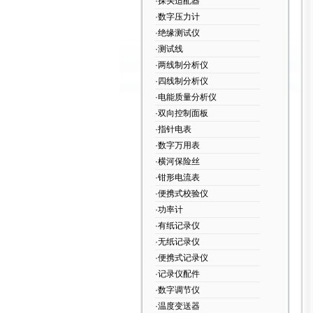
·探头适配器
·数字压力计
·绝缘测试仪
·测试线
·两线制分析仪
·四线制分析仪
·电能质量分析仪
·双向控制面板
·指针电表
·数字万用表
·横河保险丝
·钳形电流表
·便携式校验仪
·功率计
·有纸记录仪
·无纸记录仪
·便携式记录仪
·记录仪配件
·数字调节仪
·温度变送器