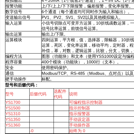
模拟输出
4
～20mA（1个或者2个通道），1～5V DC（2个
报警功能
上/下/上上/下下限报警，偏差报警，变化率报警。
数字信号
6
个通道（每个通道均可同时作为输入和输出）。
变送输出信号
PV1
、PV2、SV1、SV2以及其他模拟输入。
输入运算
小信号切除点可变开方运算，10折线函数运算，
信号比率运算，前馈信号运算。
输出运算
输出上/下限。
运算模块
四则运算，平方根，值，选择器，限幅器，10折
运算，死区，变化率运算，移动平均，定时器，程
补偿，幂，对数，逻辑运算，比较，分支，切换，
编程方法
图形（功能块）和文本（使用YSS1000设定与编
程序容量
400
个模块（功能块），1000行（文本）。
安全
使用密码保护。
通信
Modbus/TCP
、RS-485（Modbus、点对点）以及
硬手动操作
标配。
型号和后缀代码：
选配件
型号
后缀代码
说明
代码
YS1700
可编程指示控制器
YS1500
指示控制器
YS1310
指示报警器
YS1350
手动设定器
YS1360
手动操作器
-0
始终为 0