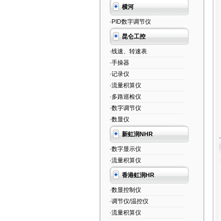
横河
·PID数字调节仪
昆仑工控
·线速、转速表
·手操器
·记录仪
·流量积算仪
·多路巡检仪
·数字调节仪
·数显仪
新虹润NHR
·数字显示仪
·流量积算仪
香港虹润HR
·数显控制仪
·调节仪/温控仪
·流量积算仪