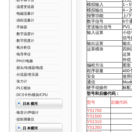
·数字调节仪
模拟输入
1
～5
·温度变送器
模拟输出
4
～2
·电磁流量计
报警功能
上/
·涡街流量计
数字信号
6
个
变送输出信号
PV1
·手操器
输入运算
小信
·数字温度计
信号
·数字照度计
输出运算
输出
·氧分析仪
运算模块
四则
运算
·电导率仪
补偿
·PH计/电极
编程方法
图形
·探头/传感器/电缆
程序容量
400
·分流器/变压器
安全
使用
·张力计
通信
Mod
硬手动操作
标配
·PLC模块
型号和后缀代码：
·DCS卡件/模块/CPU
型号
后缀代码
日本 横河
YS1700
·噪音计/声级计
YS1500
·扭矩测量仪
YS1310
YS1350
日 本横河