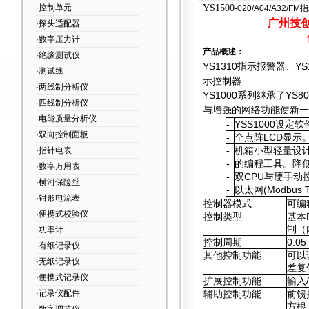
·控制单元
YS1500
-020/A04/A32/
广州技创
·探头适配器
·数字压力计
产品概述：
·绝缘测试仪
YS1310
指示报警器、YS1
·测试线
示控制器
·两线制分析仪
YS1000
系列继承了YS8
·四线制分析仪
与增强的网络功能使新一
·电能质量分析仪
-
YSS1000
设定软件
·双向控制面板
-
全点阵LCD显示
-
机箱小型轻量设
·指针电表
-
的编程工具。降
·数字万用表
-
双CPU与硬手动
·横河保险丝
-
以太网(Modbu
·钳形电流表
控制器模式
可编
·便携式校验仪
控制类型
基本
制（
·功率计
控制周期
0.05
·有纸记录仪
其他控制功能
可以
·无纸记录仪
差复
·便携式记录仪
扩展控制功能
输入
·记录仪配件
辅助控制功能
前馈
方根