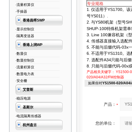
专业规格
·流量积算仪
1.
仅适用于YS1700。
·手操器
号YS011）.
香港昌晖SWP
2.
与YS80机架（型号SH
SHUP-100特殊机架需
·显示控制仪
3. Line 100
兼容机架（型
·隔离变送器
4.
传感器直接输入选配件只
香港上润WP
5.
不能与后缀代码-03x
6.
不适用于YS1310。选
·数显仪
7.
选配件A34只能与后缀代
·数显控制仪
8.
只能与后缀代码-00x或
·流量积算仪
产品相关关键字：
YS1500-0
·数显电力表
020/A04/A32/FM控制器
·安全栅
如果你对
YS1500-020/A0
艾普斯
·稳压电源
产品：
圣斯尔
·电流隔离传感器
您的单位：
杭州盘古