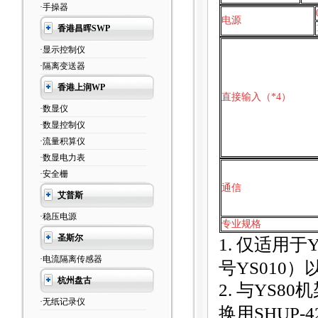
·手操器
电源
香港昌晖SWP
·显示控制仪
·隔离变送器
香港上润WP
直接输入（*4）
·数显仪
·数显控制仪
·流量积算仪
·数显电力表
·安全栅
通信
艾普斯
·稳压电源
专业规格
圣斯尔
1.
仅适用于Y
·电流隔离传感器
号YS010）
杭州盘古
2.
与YS80机
·无纸记录仪
换用SHUP-