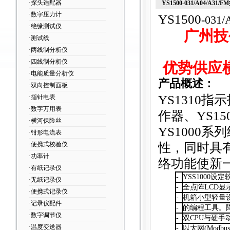
·探头适配器
YS1500-031/A04/A31
·数字压力计
YS1500
-031
·绝缘测试仪
广州技
·测试线
·两线制分析仪
·四线制分析仪
优势供应
·电能质量分析仪
产品概述：
·双向控制面板
YS1310
指示
·指针电表
·数字万用表
作器、YS1
·横河保险丝
YS1000
系列
·钳形电流表
性，同时具
·便携式校验仪
·功率计
络功能使新
·有纸记录仪
-
YSS1000
设定软
·无纸记录仪
-
全点阵LCD显
·便携式记录仪
-
机箱小型轻量
·记录仪配件
-
的编程工具。
·数字调节仪
-
双CPU与硬
·温度变送器
-
以太网(Modb