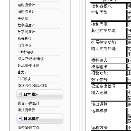
·电磁流量计
控制器模式
·涡街流量计
控制类型
·手操器
控制周期
0
·数字温度计
其他控制功能
·数字照度计
·氧分析仪
扩展控制功能
·电导率仪
辅助控制功能
·PH计/电极
·探头/传感器/电缆
模拟输入
1
·分流器/变压器
模拟输出
4
·张力计
报警功能
·PLC模块
数字信号
6
·DCS卡件/模块/CPU
变送输出信号
P
输入运算
日本 横河
·噪音计/声级计
输出运算
·扭矩测量仪
运算模块
日 本横河
·温控仪/调节仪
编程方法