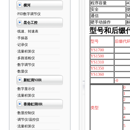
程序容量
4
横河
安全
·PID数字调节仪
通信
M
硬手动操作
昆仑工控
型号和后缀
·线速、转速表
·手操器
型号
后缀代
·记录仪
YS1700
·流量积算仪
YS1500
·多路巡检仪
YS1310
·数字调节仪
YS1350
·数显仪
YS1360
新虹润NHR
-0
0
·数字显示仪
1
·流量积算仪
2
香港虹润HR
类型
3
·数显控制仪
4
·调节仪/温控仪
5
·流量积算仪