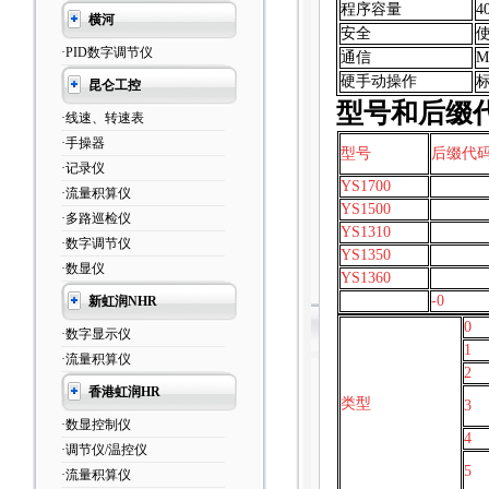
程序容量
4
横河
安全
·PID数字调节仪
通信
M
硬手动操作
昆仑工控
型号和后缀
·线速、转速表
·手操器
型号
后缀代
·记录仪
YS1700
·流量积算仪
YS1500
·多路巡检仪
YS1310
·数字调节仪
YS1350
·数显仪
YS1360
-0
新虹润NHR
0
·数字显示仪
1
·流量积算仪
2
香港虹润HR
类型
3
·数显控制仪
4
·调节仪/温控仪
5
·流量积算仪