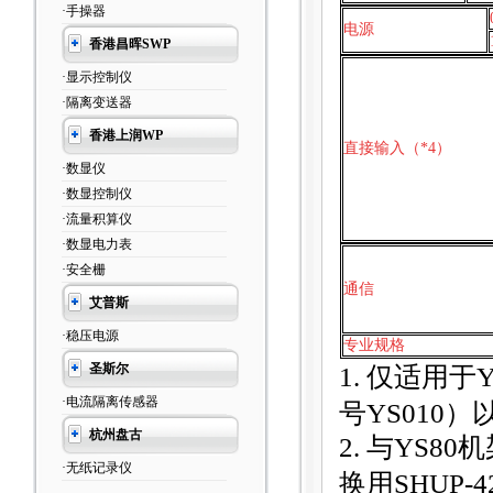
·手操器
电源
香港昌晖SWP
·显示控制仪
·隔离变送器
香港上润WP
直接输入（*4）
·数显仪
·数显控制仪
·流量积算仪
·数显电力表
·安全栅
通信
艾普斯
·稳压电源
专业规格
圣斯尔
1.
仅适用于Y
·电流隔离传感器
号YS010）
杭州盘古
2.
与YS80机
·无纸记录仪
换用SHUP-