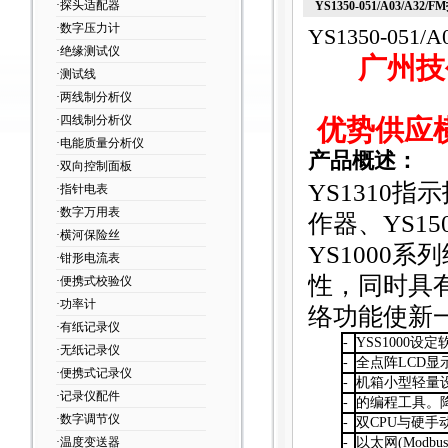
·探头适配器
YS1350-051/A03/A32
·数字压力计
YS1350-051
·绝缘测试仪
广州技
·测试线
·两线制分析仪
·四线制分析仪
优势供应
·电能质量分析仪
产品概述：
·双向控制面板
YS1310
指示
·指针电表
·数字万用表
作器、YS1
·横河保险丝
YS1000
系列
·钳形电流表
性，同时具
·便携式校验仪
·功率计
络功能使新
·有纸记录仪
-
YSS1000
设定软
·无纸记录仪
-
全点阵LCD显
·便携式记录仪
-
机箱小型轻量
·记录仪配件
-
的编程工具。
·数字调节仪
-
双CPU与硬
·温度变送器
-
以太网(Modb