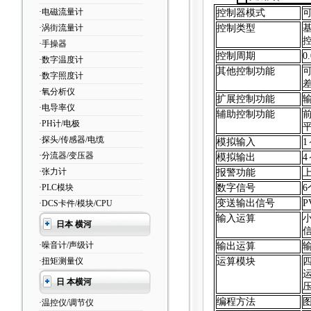
·电磁流量计
控制器模式
·涡街流量计
控制类型
·手操器
控制周期
0
·数字温度计
其他控制功能
·数字照度计
·氧分析仪
扩展控制功能
·电导率仪
辅助控制功能
·PH计/电极
·探头/传感器/电缆
模拟输入
1
·分流器/变压器
模拟输出
4
·张力计
报警功能
·PLC模块
数字信号
6
变送输出信号
P
·DCS卡件/模块/CPU
输入运算
日本 横河
·噪音计/声级计
输出运算
·扭矩测量仪
运算模块
日 本横河
编程方法
·温控仪/调节仪