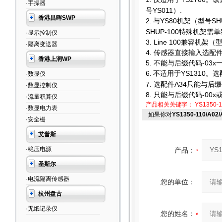
·手操器
号YS011）.
香港昌晖SWP
2.
与YS80机架（型号SH
SHUP-100特殊机架需
·显示控制仪
3. Line 100
兼容机架（型
·隔离变送器
4.
传感器直接输入选配件只
香港上润WP
5.
不能与后缀代码-03x
6.
不适用于YS1310。选
·数显仪
7.
选配件A34只能与后缀代
·数显控制仪
8.
只能与后缀代码-00x或
·流量积算仪
产品相关关键字：
YS1350-1
·数显电力表
如果你对
YS1350-110/A0
·安全栅
艾普斯
·稳压电源
产品：
圣斯尔
·电流隔离传感器
您的单位：
杭州盘古
·无纸记录仪
您的姓名：