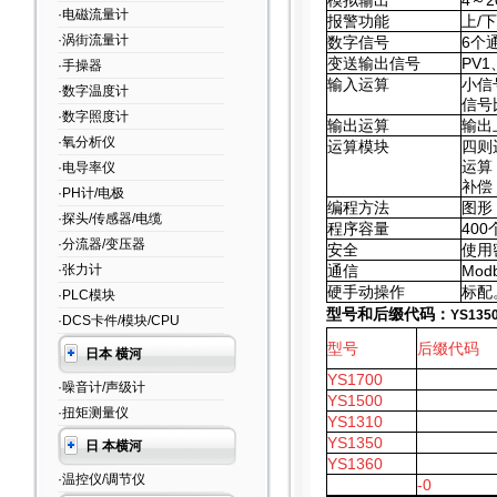
模拟输出
4
～2
·电磁流量计
报警功能
上/
·涡街流量计
数字信号
6
个
变送输出信号
PV1
·手操器
输入运算
小信
·数字温度计
信号
·数字照度计
输出运算
输出
·氧分析仪
运算模块
四则
运算
·电导率仪
补偿
·PH计/电极
编程方法
图形
·探头/传感器/电缆
程序容量
400
·分流器/变压器
安全
使用
·张力计
通信
Mod
硬手动操作
标配
·PLC模块
型号和后缀代码：
YS135
·DCS卡件/模块/CPU
型号
后缀代码
日本 横河
YS1700
·噪音计/声级计
YS1500
·扭矩测量仪
YS1310
YS1350
日 本横河
YS1360
·温控仪/调节仪
-0