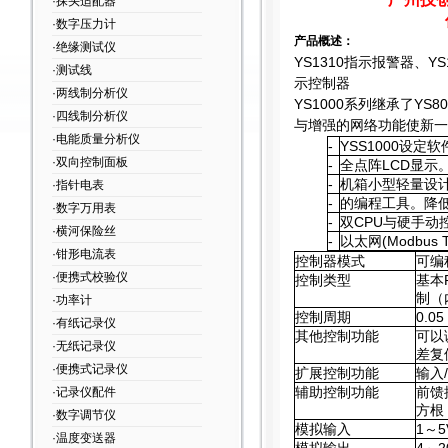
·探头适配器
·数字压力计
产品概述：
·绝缘测试仪
YS1310
指示报警器、YS1
·测试线
示控制器
·两线制分析仪
YS1000
系列继承了YS8
·四线制分析仪
与增强的网络功能使新一
·电能质量分析仪
-
YSS1000
设定软件
·双向控制面板
-
全点阵LCD显示
-
机箱小型轻量设
·指针电表
-
的编程工具。降
·数字万用表
-
双CPU与硬手动
·横河保险丝
-
以太网(Modbu
·钳形电流表
控制器模式
可编
·便携式校验仪
控制类型
基本
制（
·功率计
控制周期
0.05
·有纸记录仪
其他控制功能
可以
·无纸记录仪
差复
·便携式记录仪
扩展控制功能
输入
辅助控制功能
前馈
·记录仪配件
方根
·数字调节仪
模拟输入
1
～5
·温度变送器