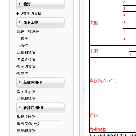
0
横河
1
·PID数字调节仪
2
类型
昆仑工控
3
4
·线速、转速表
·手操器
5
·记录仪
0
电源
·流量积算仪
1
·多路巡检仪
·数字调节仪
·数显仪
直接输入（*4）
新虹润NHR
·数字显示仪
·流量积算仪
香港虹润HR
通信
·数显控制仪
·调节仪/温控仪
专业规格
·流量积算仪
1.
仅适用于YS1700。