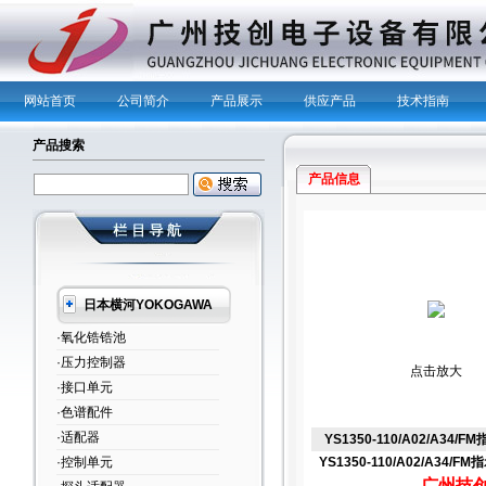
网站首页
公司简介
产品展示
供应产品
技术指南
产品搜索
产品信息
日本横河YOKOGAWA
·氧化锆锆池
·压力控制器
点击放大
·接口单元
·色谱配件
·适配器
YS1350-110/A02/A34/
·控制单元
YS1350-110/A02/A34/F
广州技创