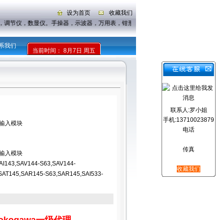
设为首页
收藏我们
仪，调节仪，数显仪。手操器，示波器，万用表，钳形表
系我们
当前时间：
8月7日 周五
联系人:罗小姐
手机:13710023879
拟量输入模块
电话
传真
拟量输入模块
AI143,SAV144-S63,SAV144-
收藏我们
SAT145,SAR145-S63,SAR145,SAI533-