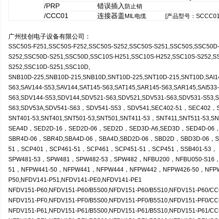
/PRP
错误插入
防止销
/CCC01
连接器盖
MIL电缆 [产品型号：SCCC01 
广州技创电子设备有限公司：
SSC50S-F251,SSC50S-F252,SSC50S-S252,SSC50S-S251,SSC50S,SSC50D
S252,SSC50D-S251,SSC50D,SSC10S-H251,SSC10S-H252,SSC10S-S252,S
S252,SSC10D-S251,SSC10D,
SNB10D-225,SNB10D-215,SNB10D,SNT10D-225,SNT10D-215,SNT10D,SAI143
S63,SAV144-S53,SAV144,SAT145-S63,SAT145,SAR145-S63,SAR145,SAI533-
S63,SDV144-S53,SDV144,SDV521-S63,SDV521,SDV531-S63,SDV531-S53,
S63,SDV53A,SDV541-S63
，SDV541-S53，SDV541,SEC402-51，SEC402，
SNT401-53,SNT401,SNT501-53,SNT501,SNT411-53
，SNT411,SNT511-53,S
SEA4D，SED2D-16，SED2D-06，SED2D，SED3D-A6,SED3D，SED4D-06
SBR4D-06，SBR4D,SBA4D-06，SBA4D,SBD2D-06，SBD2D，SBD3D-06，
51，SCP401，SCP461-51，SCP461，SCP451-51，SCP451，SSB401-53，
SPW481-53
，SPW481，SPW482-53，SPW482，NFBU200，NFBU050-S16，N
51，NFPW441-50，NFPW441，NFPW444，NFPW442，NFPW426-50，NFPW
P50,NFDV141-P51,NFDV141-PE0,NFDV141-PE1
NFDV151-P60,NFDV151-P60/B5S00,NFDV151-P60/B5S10,NFDV151-P60/C
NFDV151-PF0,NFDV151-PF0/B5S00,NFDV151-PF0/B5S10,NFDV151-PF0/C
NFDV151-P61,NFDV151-P61/B5S00,NFDV151-P61/B5S10,NFDV151-P61/C