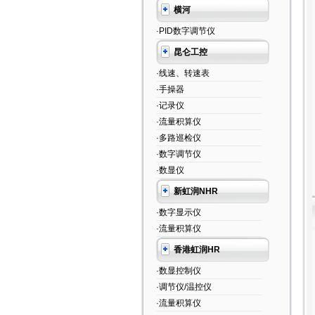
横河
·PID数字调节仪
昆仑工控
·线速、转速表
·手操器
·记录仪
·流量积算仪
·多路巡检仪
·数字调节仪
·数显仪
新虹润NHR
·数字显示仪
·流量积算仪
香港虹润HR
·数显控制仪
·调节仪/温控仪
·流量积算仪