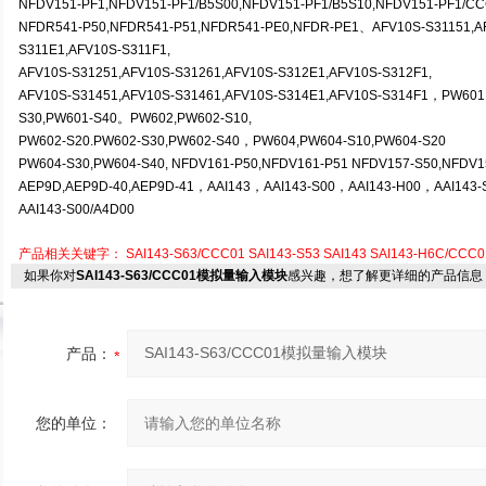
NFDV151-PF1,NFDV151-PF1/B5S00,NFDV151-PF1/B5S10,NFDV151-PF1/C
NFDR541-P50,NFDR541-P51,NFDR541-PE0,NFDR-PE1
、AFV10S-S31151,A
S311E1,AFV10S-S311F1,
AFV10S-S31251,AFV10S-S31261,AFV10S-S312E1,AFV10S-S312F1,
AFV10S-S31451,AFV10S-S31461,AFV10S-S314E1,AFV10S-S314F1，PW601
S30,PW601-S40。PW602,PW602-S10,
PW602-S20.PW602-S30,PW602-S40
，PW604,PW604-S10,PW604-S20
PW604-S30,PW604-S40, NFDV161-P50,NFDV161-P51 NFDV157-S50,NFDV1
AEP9D,AEP9D-40,AEP9D-41
，AAI143，AAI143-S00，AAI143-H00，AAI143-
AAI143-S00/A4D00
产品相关关键字：
SAI143-S63/CCC01
SAI143-S53
SAI143
SAI143-H6C/CCC0
如果你对
SAI143-S63/CCC01模拟量输入模块
感兴趣，想了解更详细的产品信息
产品：
您的单位：