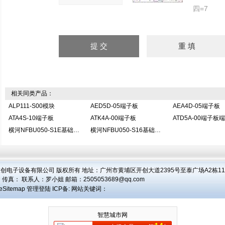
四=7
相关同类产品：
ALP111-S00模块
AED5D-05端子板
AEA4D-05端子板
ATA4S-10端子板
ATK4A-00端子板
ATD5A-00端子板
横河NFBU050-S1E基础模块
横河NFBU050-S16基础模块
创电子设备有限公司 版权所有 地址：广州市黄埔区开创大道2395号至泰广场A2栋1104
 传真： 联系人：
罗小姐
邮箱：
2505053689@qq.com
eSitemap
管理登陆
ICP备:
网站关键词：
智慧城市网