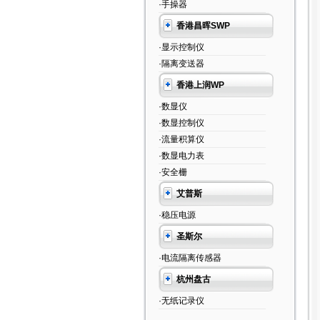
·手操器
香港昌晖SWP
·显示控制仪
·隔离变送器
香港上润WP
·数显仪
·数显控制仪
·流量积算仪
·数显电力表
·安全栅
艾普斯
·稳压电源
圣斯尔
·电流隔离传感器
杭州盘古
·无纸记录仪