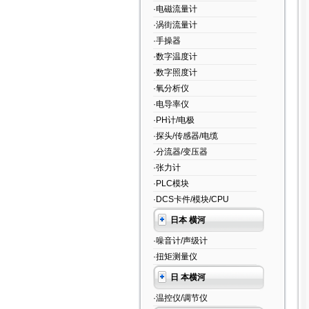
·电磁流量计
·涡街流量计
·手操器
·数字温度计
·数字照度计
·氧分析仪
·电导率仪
·PH计/电极
·探头/传感器/电缆
·分流器/变压器
·张力计
·PLC模块
·DCS卡件/模块/CPU
日本 横河
·噪音计/声级计
·扭矩测量仪
日 本横河
·温控仪/调节仪