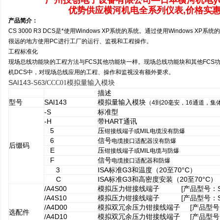
广州技创电子设备有限公司—日本横河机电yok
优势供应横河机电全系列仪表,价格实惠
产品简介：
CS 3000 R3 DCS
是*使用Windows XP系统的系统。通过使用Windows X
很远的地方使用PC进行工厂的运行、监视和工程操作。
工程标准化
现场总线功能块的工程方法与FCS其他功能块一样。现场总线功能块和其他FCS
机DCS中，对现场总线应用的工程、操作和监视没有额外要求。
SAI143-
S63
/
CCC01
模拟量输入模块
描述
型号
SAI143
模拟量输入模块
（4到20毫安，16通道，集
-S
标准型
-H
带HART通讯
5
压
钳接线端子或MIL电缆没有防爆
6
信号
电缆接口适配器没有防爆
后缀码
E
压
钳接线端子或MIL电缆与防爆
F
信号
电缆接口适配器和防爆
3
ISA
标准G3和温度（20至70°C）
C
ISA
标准G3和高密度安装（20至70°C）
/A4S00
模拟压力钳接线端子 [产品型号：STA
/A4S10
模拟压力钳接线端子 [产品型号：STA
/A4D00
模拟双冗余压力钳接线端子 [产品型号：ST
选配件
/A4D10
模拟双冗余压力钳接线端子 [产品型号：ST