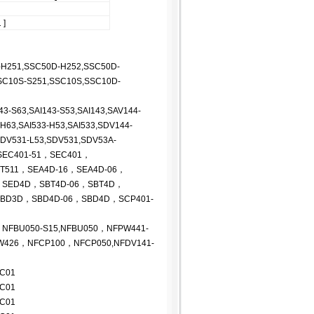
]
-H251,SSC50D-H252,SSC50D-
SC10S-S251,SSC10S,SSC10D-
-S63,SAI143-S53,SAI143,SAV144-
H63,SAI533-H53,SAI533,SDV144-
SDV531-L53,SDV531,SDV53A-
SEC401-51，SEC401，
NT511，SEA4D-16，SEA4D-06，
，SED4D，SBT4D-06，SBT4D，
SBD3D，SBD4D-06，SBD4D，SCP401-
FBU050-S15,NFBU050，NFPW441-
426，NFCP100，NFCP050,NFDV141-
CC01
CC01
CC01