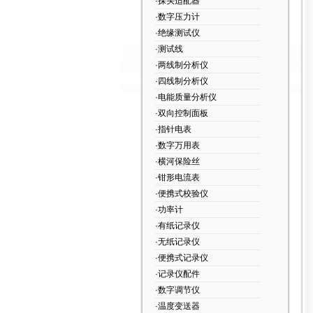
·探头适配器
·数字压力计
·绝缘测试仪
·测试线
·两线制分析仪
·四线制分析仪
·电能质量分析仪
·双向控制面板
·指针电表
·数字万用表
·横河保险丝
·钳形电流表
·便携式校验仪
·功率计
·有纸记录仪
·无纸记录仪
·便携式记录仪
·记录仪配件
·数字调节仪
·温度变送器