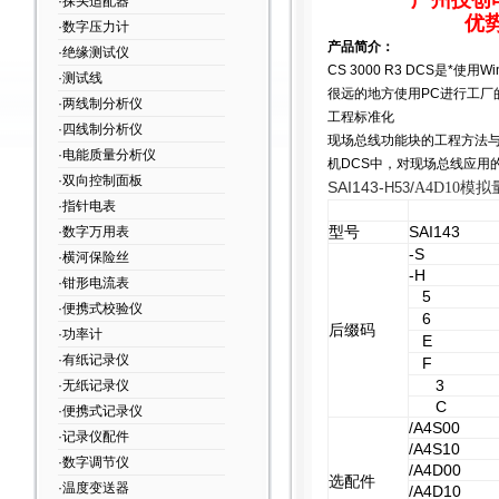
广州技创
·探头适配器
优
·数字压力计
产品简介：
·绝缘测试仪
CS 3000 R3 DCS
是*使用W
·测试线
很远的地方使用PC进行工厂
·两线制分析仪
工程标准化
·四线制分析仪
现场总线功能块的工程方法与
·电能质量分析仪
机DCS中，对现场总线应用
·双向控制面板
SAI143-
H53
/
A4D10
模拟
·指针电表
型号
SAI143
·数字万用表
-S
·横河保险丝
-H
·钳形电流表
5
·便携式校验仪
6
后缀码
·功率计
E
·有纸记录仪
F
3
·无纸记录仪
C
·便携式记录仪
/A4S00
·记录仪配件
/A4S10
·数字调节仪
/A4D00
选配件
·温度变送器
/A4D10