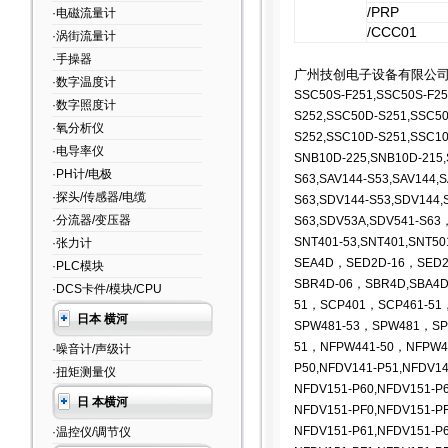
/PRP
·电磁流量计
/CCC01
·涡街流量计
·手操器
广州技创电子设备有限公
·数字温度计
SSC50S-F251,SSC50S-F25
·数字照度计
S252,SSC50D-S251,SSC5
·氧分析仪
S252,SSC10D-S251,SSC10
·电导率仪
SNB10D-225,SNB10D-215,
·PH计/电极
S63,SAV144-S53,SAV144,S
·探头/传感器/电缆
S63,SDV144-S53,SDV144,
·分流器/变压器
S63,SDV53A,SDV541-S63
SNT401-53,SNT401,SNT50
·张力计
SEA4D，SED2D-16，SED2
·PLC模块
SBR4D-06，SBR4D,SBA4
·DCS卡件/模块/CPU
51，SCP401，SCP461-51
日本 横河
SPW481-53
，SPW481，SPW
51，NFPW441-50，NFPW4
·噪音计/声级计
P50,NFDV141-P51,NFDV14
·扭矩测量仪
NFDV151-P60,NFDV151-P6
日 本横河
NFDV151-PF0,NFDV151-PF
NFDV151-P61,NFDV151-P6
·温控仪/调节仪