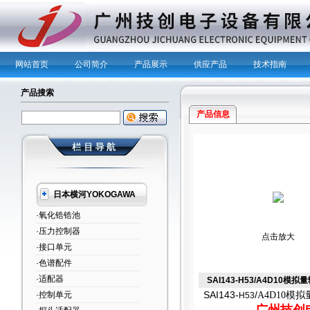
网站首页
公司简介
产品展示
供应产品
技术指南
产品搜索
产品信息
日本横河YOKOGAWA
·氧化锆锆池
·压力控制器
点击放大
·接口单元
·色谱配件
·适配器
SAI143-H53/A4D10模
·控制单元
SAI143-
/
A4D10
模拟
H53