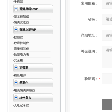
·手操器
常用邮箱：
香港昌晖SWP
·显示控制仪
省份：
·隔离变送器
香港上润WP
详细地址：
·数显仪
·数显控制仪
·流量积算仪
补充说明：
·数显电力表
·安全栅
艾普斯
·稳压电源
验证码：
圣斯尔
·电流隔离传感器
杭州盘古
·无纸记录仪