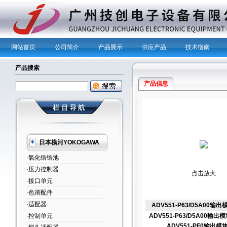
网站首页
公司简介
产品展示
供应产品
技术指南
产品搜索
产品信息
日本横河YOKOGAWA
·氧化锆锆池
·压力控制器
点击放大
·接口单元
·色谱配件
·适配器
ADV551-P63/D5A00输出
·控制单元
ADV551-P63/D5A00输出
ADV551-PF0输出模