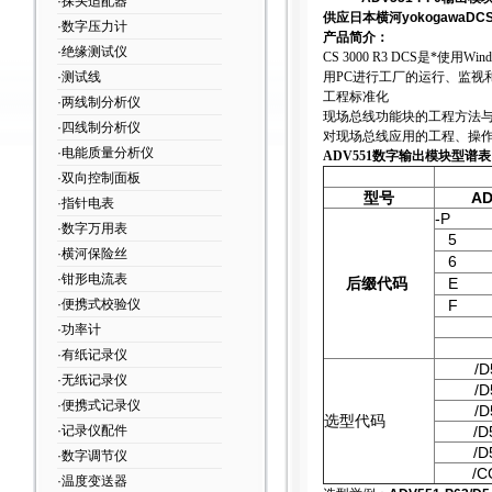
·探头适配器
供应
日本横河yokogawa
DC
·数字压力计
产品简介：
·绝缘测试仪
CS 3000 R3 DCS
是*使用Wi
·测试线
用PC进行工厂的运行、监视
工程标准化
·两线制分析仪
现场总线功能块的工程方法与
·四线制分析仪
对现场总线应用的工程、操
·电能质量分析仪
ADV551数字输出模块
型谱表
·双向控制面板
型号
AD
·指针电表
-P
·数字万用表
5
·横河保险丝
6
·钳形电流表
后缀代码
E
·便携式校验仪
F
·功率计
·有纸记录仪
/D
·无纸记录仪
/D
·便携式记录仪
/D
选型代码
·记录仪配件
/D
/D
·数字调节仪
/C
·温度变送器