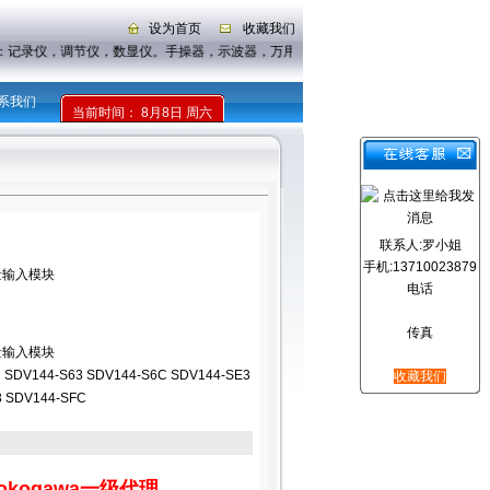
设为首页
收藏我们
：
记录仪，调节仪，数显仪。手操器，示波器，万用表，钳形表
系我们
当前时间：
8月8日 周六
联系人:罗小姐
手机:13710023879
字量输入模块
电话
传真
字量输入模块
 SDV144-S63 SDV144-S6C SDV144-SE3
收藏我们
3 SDV144-SFC
ogawa一级代理