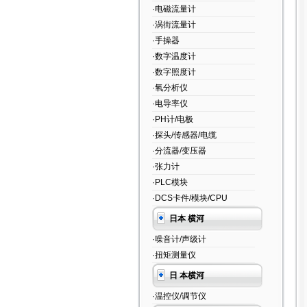
·电磁流量计
·涡街流量计
·手操器
·数字温度计
·数字照度计
·氧分析仪
·电导率仪
·PH计/电极
·探头/传感器/电缆
·分流器/变压器
·张力计
·PLC模块
·DCS卡件/模块/CPU
日本 横河
·噪音计/声级计
·扭矩测量仪
日 本横河
·温控仪/调节仪