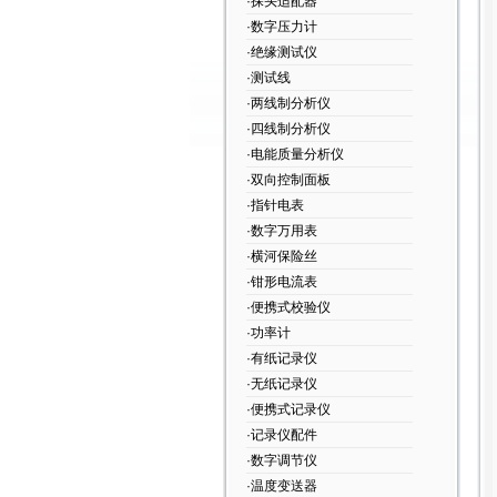
·探头适配器
·数字压力计
·绝缘测试仪
·测试线
·两线制分析仪
·四线制分析仪
·电能质量分析仪
·双向控制面板
·指针电表
·数字万用表
·横河保险丝
·钳形电流表
·便携式校验仪
·功率计
·有纸记录仪
·无纸记录仪
·便携式记录仪
·记录仪配件
·数字调节仪
·温度变送器