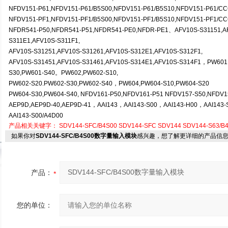
NFDV151-P61,NFDV151-P61/B5S00,NFDV151-P61/B5S10,NFDV151-P61/C
NFDV151-PF1,NFDV151-PF1/B5S00,NFDV151-PF1/B5S10,NFDV151-PF1/C
NFDR541-P50,NFDR541-P51,NFDR541-PE0,NFDR-PE1
、AFV10S-S31151,A
S311E1,AFV10S-S311F1,
AFV10S-S31251,AFV10S-S31261,AFV10S-S312E1,AFV10S-S312F1,
AFV10S-S31451,AFV10S-S31461,AFV10S-S314E1,AFV10S-S314F1，PW601
S30,PW601-S40。PW602,PW602-S10,
PW602-S20.PW602-S30,PW602-S40
，PW604,PW604-S10,PW604-S20
PW604-S30,PW604-S40, NFDV161-P50,NFDV161-P51 NFDV157-S50,NFDV1
AEP9D,AEP9D-40,AEP9D-41
，AAI143，AAI143-S00，AAI143-H00，AAI143-
AAI143-S00/A4D00
产品相关关键字：
SDV144-SFC/B4S00
SDV144-SFC
SDV144
SDV144-S63/
如果你对
SDV144-SFC/B4S00数字量输入模块
感兴趣，想了解更详细的产品信
产品：
您的单位：