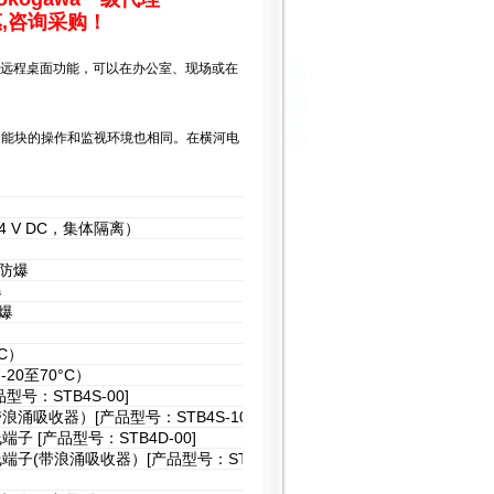
,咨询采购！
P系统的远程桌面功能，可以在办公室、现场或在
功能块的操作和监视环境也相同。在横河电
 V DC，集体隔离）
防爆
爆
爆
C）
20至70°C）
号：STB4S-00]
吸收器）[产品型号：STB4S-10]
 [产品型号：STB4D-00]
(带浪涌吸收器）[产品型号：STB4D-10]