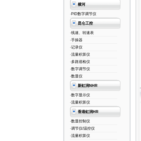
横河
·PID数字调节仪
昆仑工控
·线速、转速表
·手操器
·记录仪
·流量积算仪
·多路巡检仪
·数字调节仪
·数显仪
新虹润NHR
·数字显示仪
·流量积算仪
香港虹润HR
·数显控制仪
·调节仪/温控仪
·流量积算仪