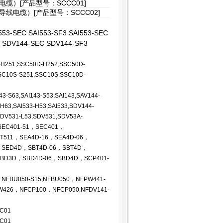
缆）[产品型号：SCCC01]
线电缆）[产品型号：SCCC02]
I553-SEC SAI553-SF3 SAI553-SEC
 SDV144-SEC SDV144-SF3
-H251,SSC50D-H252,SSC50D-
SC10S-S251,SSC10S,SSC10D-
-S63,SAI143-S53,SAI143,SAV144-
H63,SAI533-H53,SAI533,SDV144-
SDV531-L53,SDV531,SDV53A-
SEC401-51，SEC401，
NT511，SEA4D-16，SEA4D-06，
，SED4D，SBT4D-06，SBT4D，
SBD3D，SBD4D-06，SBD4D，SCP401-
FBU050-S15,NFBU050，NFPW441-
426，NFCP100，NFCP050,NFDV141-
CC01
CC01