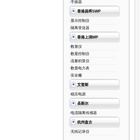
·手操器
香港昌晖SWP
·显示控制仪
·隔离变送器
香港上润WP
·数显仪
·数显控制仪
·流量积算仪
·数显电力表
·安全栅
艾普斯
·稳压电源
圣斯尔
·电流隔离传感器
杭州盘古
·无纸记录仪