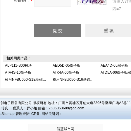
验证码：
请输入计
四=7
相关同类产品：
ALP111-S00模块
AED5D-05端子板
AEA4D-05端子板
ATA4S-10端子板
ATK4A-00端子板
ATD5A-00端子板
横河NFBU050-S1E基础模块
横河NFBU050-S16基础模块
创电子设备有限公司 版权所有 地址：广州市黄埔区开创大道2395号至泰广场A2栋1104
 传真： 联系人：
罗小姐
邮箱：
2505053689@qq.com
eSitemap
管理登陆
ICP备:
网站关键词：
智慧城市网