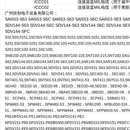
/CCC01
连接器盖MIL电缆（用于扁平电
/CCC02
连接器盖MIL电缆（用于离散导
广州技创电子设备有限公司：
SAI553-S53 SAI553-S5C SAI553-S63 SAI553-S6C SAI553-SE3 SA
SDV144-S53 SDV144-S5C SDV144-S63 SDV144-S6C SDV144-SE3
SDV144-SFC
SSC50S-F251,SSC50S-F252,SSC50S-S252,SSC50S-S251,SSC50S,SSC50D
S252,SSC50D-S251,SSC50D,SSC10S-H251,SSC10S-H252,SSC10S-S252,S
S252,SSC10D-S251,SSC10D,
SNB10D-225,SNB10D-215,SNB10D,SNT10D-225,SNT10D-215,SNT10D,SAI143
S63,SAV144-S53,SAV144,SAT145-S63,SAT145,SAR145-S63,SAR145,SAI533-
S63,SDV144-S53,SDV144,SDV521-S63,SDV521,SDV531-S63,SDV531-S53,
S63,SDV53A,SDV541-S63
，SDV541-S53，SDV541,SEC402-51，SEC402，
SNT401-53,SNT401,SNT501-53,SNT501,SNT411-53
，SNT411,SNT511-53,S
SEA4D，SED2D-16，SED2D-06，SED2D，SED3D-A6,SED3D，SED4D-06
SBR4D-06，SBR4D,SBA4D-06，SBA4D,SBD2D-06，SBD2D，SBD3D-06，
51，SCP401，SCP461-51，SCP461，SCP451-51，SCP451，SSB401-53，
SPW481-53
，SPW481，SPW482-53，SPW482，NFBU200，NFBU050-S16，N
51，NFPW441-50，NFPW441，NFPW444，NFPW442，NFPW426-50，NFPW
P50,NFDV141-P51,NFDV141-PE0,NFDV141-PE1
NFDV151-P60,NFDV151-P60/B5S00,NFDV151-P60/B5S10,NFDV151-P60/C
NFDV151-PF0,NFDV151-PF0/B5S00,NFDV151-PF0/B5S10,NFDV151-PF0/C