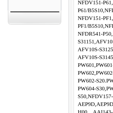
NFDV151-P61
P61/B5S10,NF
NFDV151-PF1
PF1/B5S10,NF
NFDR541-P50
S31151,AFV10
AFV10S-S3125
AFV10S-S3145
PW601,PW601
PW602,PW602-
PW602-S20.PW
PW604-S30,PW
S50,NFDV157
AEP9D,AEP9D
H00，AAI143-