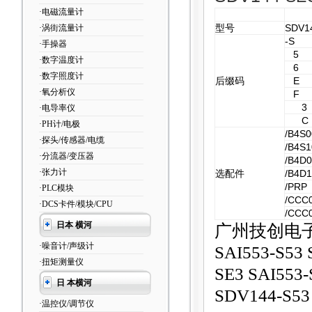
·电磁流量计
型号
SDV1
·涡街流量计
-S
·手操器
5
·数字温度计
6
·数字照度计
后缀码
E
·氧分析仪
F
3
·电导率仪
C
·PH计/电极
/B4S0
·探头/传感器/电缆
/B4S1
·分流器/变压器
/B4D
·张力计
选配件
/B4D
/PRP
·PLC模块
/CCC
·DCS卡件/模块/CPU
/CCC
日本 横河
广州技创电
·噪音计/声级计
SAI553-S53 
·扭矩测量仪
SE3 SAI553-
日 本横河
SDV144-S53
·温控仪/调节仪