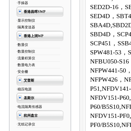
·手操器
SED2D-16，S
香港昌晖SWP
SED4D，SBT4
·显示控制仪
SBA4D,SBD2
·隔离变送器
SBD4D，SCP4
香港上润WP
SCP451，SSB
·数显仪
SPW481-53
，S
·数显控制仪
·流量积算仪
NFBU050-S1
·数显电力表
NFPW441-50
·安全栅
NFPW426，NFC
艾普斯
P51,NFDV141
·稳压电源
NFDV151-P60
圣斯尔
P60/B5S10,NF
·电流隔离传感器
NFDV151-PF0
杭州盘古
PF0/B5S10,NF
·无纸记录仪