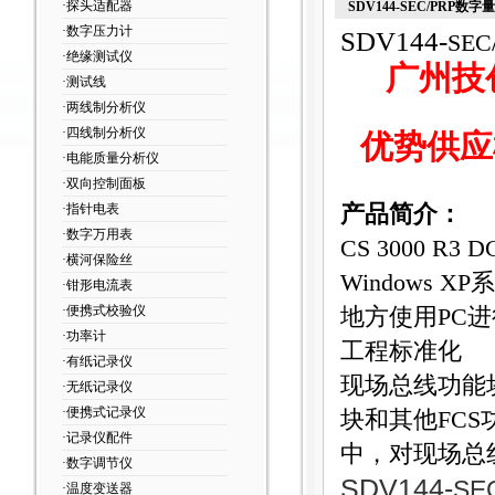
·探头适配器
SDV144-SEC/PRP数
·数字压力计
SDV144-
SEC
·绝缘测试仪
广州技
·测试线
·两线制分析仪
·四线制分析仪
优势供应
·电能质量分析仪
·双向控制面板
·指针电表
产品简介：
·数字万用表
CS 3000 R3 D
·横河保险丝
Windows
·钳形电流表
·便携式校验仪
地方使用PC
·功率计
工程标准化
·有纸记录仪
现场总线功能
·无纸记录仪
·便携式记录仪
块和其他FC
·记录仪配件
中，对现场总
·数字调节仪
SDV144-
SE
·温度变送器