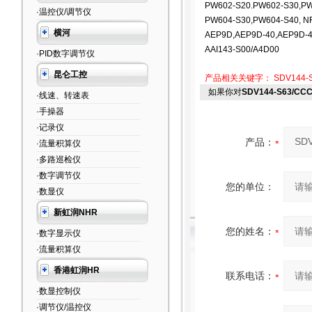
PW602-S20.PW602-S30,P
·温控仪/调节仪
PW604-S30,PW604-S40, N
横河
AEP9D,AEP9D-40,AEP9D-
AAI143-S00/A4D00
·PID数字调节仪
昆仑工控
产品相关关键字：
SDV144-
如果你对
SDV144-S63/
·线速、转速表
·手操器
·记录仪
产品：
·流量积算仪
·多路巡检仪
·数字调节仪
您的单位：
·数显仪
新虹润NHR
您的姓名：
·数字显示仪
·流量积算仪
香港虹润HR
联系电话：
·数显控制仪
·调节仪/温控仪