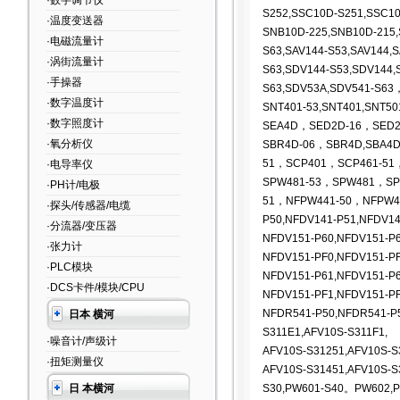
·数字调节仪
S252,SSC10D-S251,SSC10
·温度变送器
SNB10D-225,SNB10D-215,
·电磁流量计
S63,SAV144-S53,SAV144,S
·涡街流量计
S63,SDV144-S53,SDV144,
·手操器
S63,SDV53A,SDV541-S63
·数字温度计
SNT401-53,SNT401,SNT50
·数字照度计
SEA4D，SED2D-16，SED2
·氧分析仪
SBR4D-06，SBR4D,SBA4
51，SCP401，SCP461-51
·电导率仪
SPW481-53
，SPW481，SPW
·PH计/电极
51，NFPW441-50，NFPW4
·探头/传感器/电缆
P50,NFDV141-P51,NFDV14
·分流器/变压器
NFDV151-P60,NFDV151-P6
·张力计
NFDV151-PF0,NFDV151-PF
·PLC模块
NFDV151-P61,NFDV151-P6
·DCS卡件/模块/CPU
NFDV151-PF1,NFDV151-PF
NFDR541-P50,NFDR541-P
日本 横河
S311E1,AFV10S-S311F1,
·噪音计/声级计
AFV10S-S31251,AFV10S-S
·扭矩测量仪
AFV10S-S31451,AFV10S-S
日 本横河
S30,PW601-S40。PW602,P