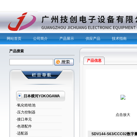
网站首页
公司简介
产品展示
供应产品
技术指南
产品搜索
产品信息
日本横河YOKOGAWA
·氧化锆锆池
·压力控制器
点击放大
·接口单元
·色谱配件
·适配器
SDV144-S63/CCC02数