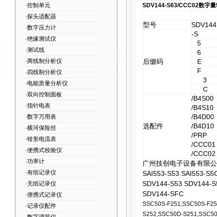
·控制单元
SDV144-S63/CCC02数
·探头适配器
型号
SDV144
·数字压力计
-S
·绝缘测试仪
5
·测试线
6
·两线制分析仪
后缀码
E
F
·四线制分析仪
3
·电能质量分析仪
C
·双向控制面板
/B4S00
·指针电表
/B4S10
/B4D00
·数字万用表
选配件
/B4D10
·横河保险丝
/PRP
·钳形电流表
/CCC01
·便携式校验仪
/CCC02
·功率计
广州技创电子设备有限公
·有纸记录仪
SAI553-S53 SAI553-S5
SDV144-S53 SDV144-S
·无纸记录仪
SDV144-SFC
·便携式记录仪
SSC50S-F251,SSC50S-F25
·记录仪配件
S252,SSC50D-S251,SSC5