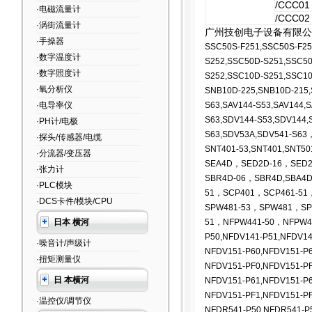
/CCC01
·电磁流量计
/CCC02
·涡街流量计
广州技创电子设备有限公
·手操器
SSC50S-F251,SSC50S-F25
·数字温度计
S252,SSC50D-S251,SSC5
·数字照度计
S252,SSC10D-S251,SSC10
·氧分析仪
SNB10D-225,SNB10D-215,
·电导率仪
S63,SAV144-S53,SAV144,S
S63,SDV144-S53,SDV144,
·PH计/电极
S63,SDV53A,SDV541-S63
·探头/传感器/电缆
SNT401-53,SNT401,SNT50
·分流器/变压器
SEA4D，SED2D-16，SED2
·张力计
SBR4D-06，SBR4D,SBA4
·PLC模块
51，SCP401，SCP461-51
·DCS卡件/模块/CPU
SPW481-53
，SPW481，SPW
日本 横河
51，NFPW441-50，NFPW4
P50,NFDV141-P51,NFDV14
·噪音计/声级计
NFDV151-P60,NFDV151-P6
·扭矩测量仪
NFDV151-PF0,NFDV151-PF
日 本横河
NFDV151-P61,NFDV151-P6
NFDV151-PF1,NFDV151-PF
·温控仪/调节仪
NFDR541-P50,NFDR541-P