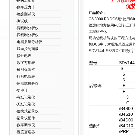
广州技创
·探头适配器
优
·数字压力计
产品简介：
·绝缘测试仪
CS 3000 R3 DCS
是*使用W
·测试线
很远的地方使用PC进行工厂
·两线制分析仪
工程标准化
·四线制分析仪
现场总线功能块的工程方法与
·电能质量分析仪
机DCS中，对现场总线应用
·双向控制面板
SDV144-
/
S63
CCC01数字
·指针电表
型号
SDV144
·数字万用表
-S
·横河保险丝
5
·钳形电流表
6
·便携式校验仪
后缀码
E
·功率计
F
3
·有纸记录仪
C
·无纸记录仪
/B4S00
·便携式记录仪
/B4S10
·记录仪配件
/B4D00
·数字调节仪
选配件
/B4D10
/PRP
·温度变送器