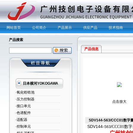
网站首页
公司简介
产品展示
供应产品
技术指南
产品搜索
产品信息
日本横河YOKOGAWA
·氧化锆锆池
·压力控制器
点击放大
·接口单元
·色谱配件
·适配器
SDV144-S63/CCC01数
SDV144-
/
·控制单元
CCC01数字
S63