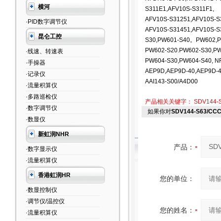
横河
S311E1,AFV10S-S311F1,
AFV10S-S31251,AFV10S-S
·PID数字调节仪
AFV10S-S31451,AFV10S-S
昆仑工控
S30,PW601-S40。PW602,P
PW602-S20.PW602-S30,P
·线速、转速表
PW604-S30,PW604-S40, N
·手操器
AEP9D,AEP9D-40,AEP9D-
·记录仪
AAI143-S00/A4D00
·流量积算仪
·多路巡检仪
产品相关关键字：
SDV144-
·数字调节仪
如果你对
SDV144-S63/
·数显仪
新虹润NHR
产品：
·数字显示仪
·流量积算仪
香港虹润HR
您的单位：
·数显控制仪
·调节仪/温控仪
您的姓名：
·流量积算仪