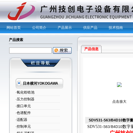
网站首页
公司简介
产品展示
供应产品
技术指南
产品搜索
产品信息
日本横河YOKOGAWA
·氧化锆锆池
·压力控制器
点击放大
·接口单元
·色谱配件
·适配器
SDV531-S63/B4D10数
数字
·控制单元
SDV531-
/
S63
B4D10