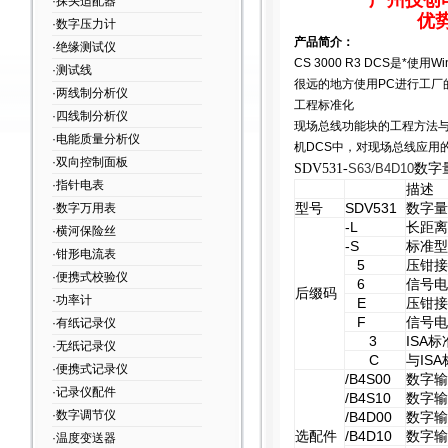
广州技创
·探头适配器
优
·数字压力计
产品简介：
·绝缘测试仪
CS 3000 R3 DCS
是*使用W
·测试线
很远的地方使用PC进行工厂
·两线制分析仪
工程标准化
·四线制分析仪
现场总线功能块的工程方法与
·电能质量分析仪
机DCS中，对现场总线应用
·双向控制面板
数字
SDV531-
S63
/
B4D10
·指针电表
描述
型号
SDV531
数字量
·数字万用表
-L
长距离
·横河保险丝
-S
标准型
·钳形电流表
5
压钳接
·便携式校验仪
6
信号电
后缀码
·功率计
E
压钳接
F
信号电
·有纸记录仪
3
ISA
标
·无纸记录仪
C
与IS
·便携式记录仪
/B4S00
数字输
·记录仪配件
/B4S10
数字输
·数字调节仪
/B4D00
数字输
选配件
/B4D10
数字输
·温度变送器