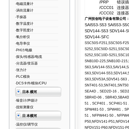
/PRP
错误插
·电磁流量计
/CCC01
连接器
·涡街流量计
/CCC02
连接器
·手操器
广州技创电子设备有限公司
·数字温度计
SAI553-S53 SAI553-S5
·数字照度计
SDV144-S53 SDV144-S
SDV144-SFC
·氧分析仪
SSC50S-F251,SSC50S-F25
·电导率仪
S252,SSC50D-S251,SSC5
·PH计/电极
S252,SSC10D-S251,SSC10
·探头/传感器/电缆
SNB10D-225,SNB10D-215,
·分流器/变压器
S63,SAV144-S53,SAV144,S
·张力计
S63,SDV144-S53,SDV144,
·PLC模块
S63,SDV53A,SDV541-S63
·DCS卡件/模块/CPU
SNT401-53,SNT401,SNT50
SEA4D，SED2D-16，SED2
日本 横河
SBR4D-06，SBR4D,SBA4
·噪音计/声级计
51，SCP401，SCP461-51
·扭矩测量仪
SPW481-53
，SPW481，SPW
51，NFPW441-50，NFPW4
日 本横河
P50,NFDV141-P51,NFDV14
·温控仪/调节仪
NFDV151-P60,NFDV151-P6