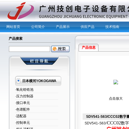
网站首页
公司简介
产品展示
供应产品
技术指南
产品搜索
产品信息
日本横河YOKOGAWA
·氧化锆锆池
·压力控制器
点击放大
·接口单元
·色谱配件
·适配器
SDV541-S63/CCC02数
CCC02
·控制单元
数字
-
/
SDV541
S63