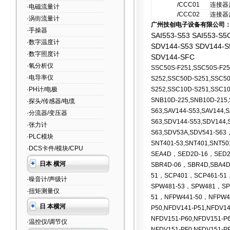
/CCC01
连接器
·电磁流量计
/CCC02
连接器
·涡街流量计
广州技创电子设备有限公司
·手操器
SAI553-S53 SAI553-S5
·数字温度计
SDV144-S53 SDV144-S
·数字照度计
SDV144-SFC
·氧分析仪
SSC50S-F251,SSC50S-F25
·电导率仪
S252,SSC50D-S251,SSC5
·PH计/电极
S252,SSC10D-S251,SSC10
SNB10D-225,SNB10D-215,
·探头/传感器/电缆
S63,SAV144-S53,SAV144,S
·分流器/变压器
S63,SDV144-S53,SDV144,
·张力计
S63,SDV53A,SDV541-S63
·PLC模块
SNT401-53,SNT401,SNT50
·DCS卡件/模块/CPU
SEA4D，SED2D-16，SED2
日本 横河
SBR4D-06，SBR4D,SBA4
51，SCP401，SCP461-51
·噪音计/声级计
SPW481-53
，SPW481，SPW
·扭矩测量仪
51，NFPW441-50，NFPW4
日 本横河
P50,NFDV141-P51,NFDV14
NFDV151-P60,NFDV151-P6
·温控仪/调节仪
NFDV151-PF0,NFDV151-PF