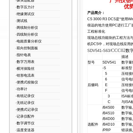
广州技创
·探头适配器
优
·数字压力计
产品简介：
·绝缘测试仪
CS 3000 R3 DCS
是*使用W
·测试线
很远的地方使用PC进行工厂
·两线制分析仪
工程标准化
·四线制分析仪
现场总线功能块的工程方法与
·电能质量分析仪
机DCS中，对现场总线应用
·双向控制面板
CCC02
数
SDV541
-
S63
/
·指针电表
描述
·数字万用表
型号
SDV541
数字量
-S
标准型
·横河保险丝
5
压钳接
·钳形电流表
6
信号电
·便携式校验仪
后缀码
E
压钳接
·功率计
F
信号电
·有纸记录仪
3
ISA标
C
与ISA
·无纸记录仪
/B4S00
数字输
·便携式记录仪
/B4S10
数字输
·记录仪配件
/B4D00
数字输
·数字调节仪
选配件
/B4D10
数字输
·温度变送器
/PRP
错误插