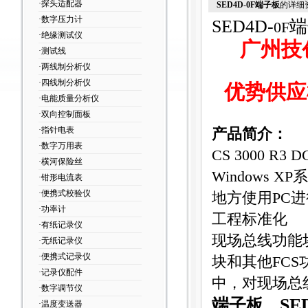
·探头适配器
SED4D-0F端子板
的详细
·数字压力计
SED4D-
端
0F
·绝缘测试仪
广州技
·测试线
·两线制分析仪
·四线制分析仪
优势供应
·电能质量分析仪
·双向控制面板
·指针电表
产品简介：
·数字万用表
CS 3000 R3 D
·横河保险丝
Windows
·钳形电流表
·便携式校验仪
地方使用PC
·功率计
工程标准化
·有纸记录仪
现场总线功能
·无纸记录仪
·便携式记录仪
块和其他FC
·记录仪配件
中，对现场总
·数字调节仪
端子板
SE
·温度变送器