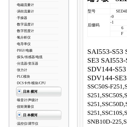
·电磁流量计
型号
SED4
·涡街流量计
-0
·手操器
-1
·数字温度计
后缀码
6
·数字照度计
F
·氧分析仪
·电导率仪
SAI553-S53 
·PH计/电极
·探头/传感器/电缆
SE3 SAI553-
·分流器/变压器
SDV144-S53
·张力计
SDV144-SE3
·PLC模块
·DCS卡件/模块/CPU
SSC50S-F251,
日本 横河
S251,SSC50S,
·噪音计/声级计
S251,SSC50D,
·扭矩测量仪
S251,SSC10S,
日 本横河
SNB10D-225,
·温控仪/调节仪