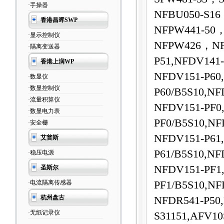
·手操器
NFBU050-S1
香港昌晖SWP
NFPW441-50
·显示控制仪
NFPW426，NFC
·隔离变送器
P51,NFDV141
香港上润WP
NFDV151-P60
·数显仪
·数显控制仪
P60/B5S10,NF
·流量积算仪
NFDV151-PF0
·数显电力表
PF0/B5S10,NF
·安全栅
NFDV151-P61
艾普斯
P61/B5S10,NF
·稳压电源
NFDV151-PF1
圣斯尔
·电流隔离传感器
PF1/B5S10,NF
杭州盘古
NFDR541-P50
·无纸记录仪
S31151,AFV10