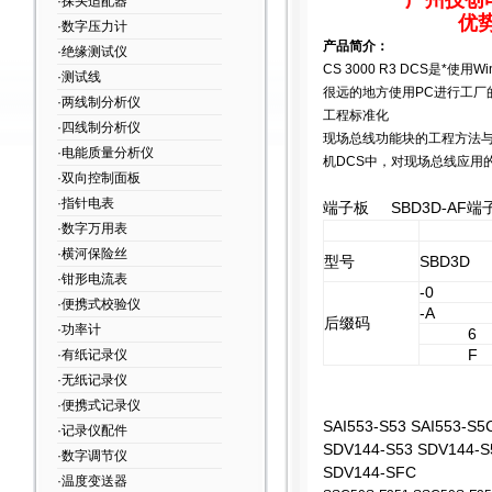
广州技创
·探头适配器
优
·数字压力计
产品简介：
·绝缘测试仪
CS 3000 R3 DCS
是*使用W
·测试线
很远的地方使用PC进行工厂
·两线制分析仪
工程标准化
·四线制分析仪
现场总线功能块的工程方法与
·电能质量分析仪
机DCS中，对现场总线应用
·双向控制面板
·指针电表
端子板
SBD3D
AF
-
端
·数字万用表
·横河保险丝
型号
SBD3D
·钳形电流表
-0
·便携式校验仪
-A
后缀码
·功率计
6
F
·有纸记录仪
·无纸记录仪
·便携式记录仪
SAI553-S53 SAI553-S5
·记录仪配件
SDV144-S53 SDV144-S
·数字调节仪
SDV144-SFC
·温度变送器