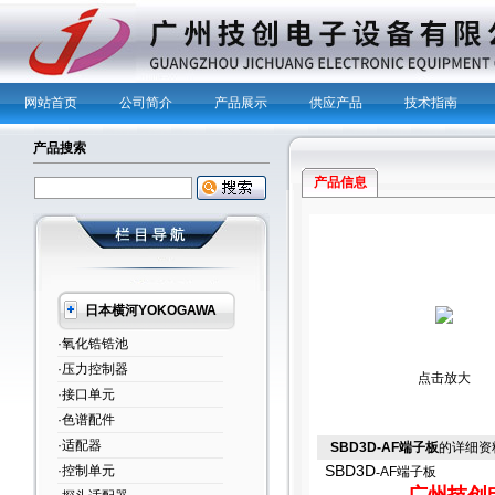
网站首页
公司简介
产品展示
供应产品
技术指南
产品搜索
产品信息
日本横河YOKOGAWA
·氧化锆锆池
·压力控制器
点击放大
·接口单元
·色谱配件
·适配器
SBD3D-AF端子板
的详细资
SBD3D
·控制单元
-
AF
端子板