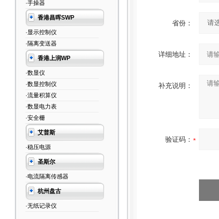
·手操器
香港昌晖SWP
省份：
·显示控制仪
·隔离变送器
详细地址：
香港上润WP
·数显仪
·数显控制仪
补充说明：
·流量积算仪
·数显电力表
·安全栅
艾普斯
验证码：
·稳压电源
圣斯尔
·电流隔离传感器
杭州盘古
·无纸记录仪