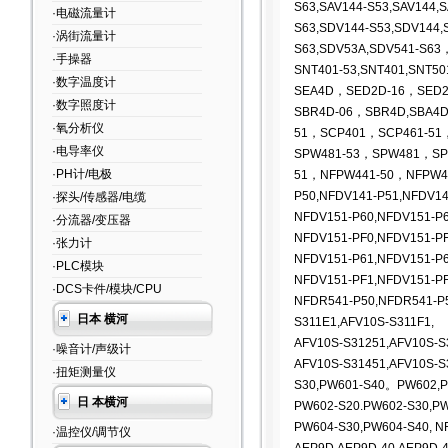
S63,SAV144-S53,SAV144,S
·电磁流量计
S63,SDV144-S53,SDV144,
·涡街流量计
S63,SDV53A,SDV541-S63
·手操器
SNT401-53,SNT401,SNT50
·数字温度计
SEA4D，SED2D-16，SED2
·数字照度计
SBR4D-06，SBR4D,SBA4
·氧分析仪
51，SCP401，SCP461-51
·电导率仪
SPW481-53
，SPW481，SPW
·PH计/电极
51，NFPW441-50，NFPW4
P50,NFDV141-P51,NFDV14
·探头/传感器/电缆
NFDV151-P60,NFDV151-P6
·分流器/变压器
NFDV151-PF0,NFDV151-PF
·张力计
NFDV151-P61,NFDV151-P6
·PLC模块
NFDV151-PF1,NFDV151-PF
·DCS卡件/模块/CPU
NFDR541-P50,NFDR541-P
日本 横河
S311E1,AFV10S-S311F1,
AFV10S-S31251,AFV10S-S
·噪音计/声级计
AFV10S-S31451,AFV10S-S
·扭矩测量仪
S30,PW601-S40。PW602,P
日 本横河
PW602-S20.PW602-S30,P
PW604-S30,PW604-S40, N
·温控仪/调节仪