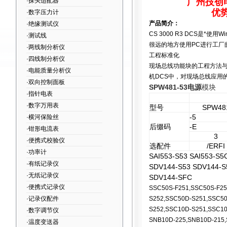
·探头适配器
广州技创
优
·数字压力计
产品简介：
·绝缘测试仪
CS 3000 R3 DCS
是*使用W
·测试线
很远的地方使用PC进行工厂
·两线制分析仪
工程标准化
·四线制分析仪
现场总线功能块的工程方法与
·电能质量分析仪
机DCS中，对现场总线应用
·双向控制面板
SPW481-53电源
模块
·指针电表
·数字万用表
型号
SPW48
-5
·横河保险丝
后缀码
-E
·钳形电流表
3
·便携式校验仪
选配件
/ERFI
·功率计
SAI553-S53 SAI553-S5
·有纸记录仪
SDV144-S53 SDV144-S
·无纸记录仪
SDV144-SFC
·便携式记录仪
SSC50S-F251,SSC50S-F25
·记录仪配件
S252,SSC50D-S251,SSC5
S252,SSC10D-S251,SSC10
·数字调节仪
SNB10D-225,SNB10D-215,
·温度变送器