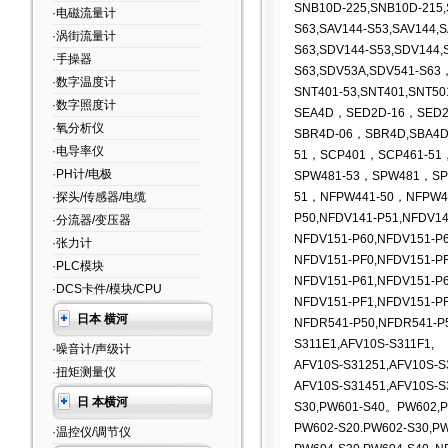
SNB10D-225,SNB10D-215,
·电磁流量计
S63,SAV144-S53,SAV144,S
·涡街流量计
S63,SDV144-S53,SDV144,
·手操器
S63,SDV53A,SDV541-S63
·数字温度计
SNT401-53,SNT401,SNT50
·数字照度计
SEA4D，SED2D-16，SED2
·氧分析仪
SBR4D-06，SBR4D,SBA4
·电导率仪
51，SCP401，SCP461-51
·PH计/电极
SPW481-53
，SPW481，SPW
·探头/传感器/电缆
51，NFPW441-50，NFPW4
P50,NFDV141-P51,NFDV14
·分流器/变压器
NFDV151-P60,NFDV151-P6
·张力计
NFDV151-PF0,NFDV151-PF
·PLC模块
NFDV151-P61,NFDV151-P6
·DCS卡件/模块/CPU
NFDV151-PF1,NFDV151-PF
日本 横河
NFDR541-P50,NFDR541-P
S311E1,AFV10S-S311F1,
·噪音计/声级计
AFV10S-S31251,AFV10S-S
·扭矩测量仪
AFV10S-S31451,AFV10S-S
日 本横河
S30,PW601-S40。PW602,P
PW602-S20.PW602-S30,P
·温控仪/调节仪