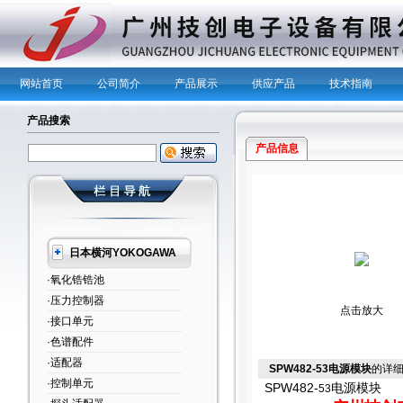
网站首页
公司简介
产品展示
供应产品
技术指南
产品搜索
产品信息
日本横河YOKOGAWA
·氧化锆锆池
·压力控制器
点击放大
·接口单元
·色谱配件
·适配器
SPW482-53电源模块
的详
·控制单元
SPW482-
电源模块
53