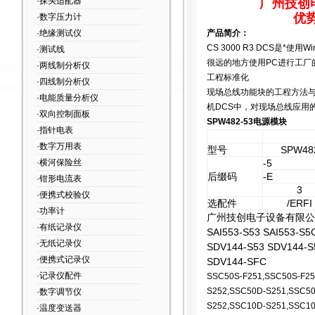
·探头适配器
广州技创
优
·数字压力计
·绝缘测试仪
产品简介：
CS 3000 R3 DCS
是*使用W
·测试线
很远的地方使用PC进行工厂
·两线制分析仪
工程标准化
·四线制分析仪
现场总线功能块的工程方法与
·电能质量分析仪
机DCS中，对现场总线应用
·双向控制面板
SPW482-53电源模块
·指针电表
·数字万用表
型号
SPW48
·横河保险丝
-5
后缀码
-E
·钳形电流表
3
·便携式校验仪
选配件
/ERFI
·功率计
广州技创电子设备有限公
·有纸记录仪
SAI553-S53 SAI553-S5
·无纸记录仪
SDV144-S53 SDV144-S
·便携式记录仪
SDV144-SFC
·记录仪配件
SSC50S-F251,SSC50S-F25
S252,SSC50D-S251,SSC5
·数字调节仪
S252,SSC10D-S251,SSC10
·温度变送器