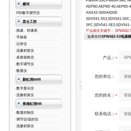
PW604-S30,PW604-S40, N
横河
AEP9D,AEP9D-40,AEP9D-
AAI143-S00/A4D00
·PID数字调节仪
SDV541-S53,SDV541-S5C,
昆仑工控
SFC,SDV541-SE3,SDV541
·线速、转速表
产品相关关键字：
SPW482-
如果你对
SPW482-53电源
·手操器
·记录仪
·流量积算仪
·多路巡检仪
产品：
·数字调节仪
·数显仪
您的单位：
新虹润NHR
·数字显示仪
您的姓名：
·流量积算仪
香港虹润HR
·数显控制仪
联系电话：
·调节仪/温控仪
·流量积算仪