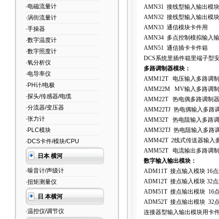
·电磁流量计
AMN31 接线型输入输出模
AMN32 接线型输入输出模
·涡街流量计
AMN33 通信模块卡件用
·手操器
AMN34 多点控制模拟输入
·数字温度计
AMN51 通信插卡卡件箱
·数字照度计
DCS
系统里插件箱里端子型
·氧分析仪
多路调制器模块：
·电导率仪
AMM12T 电压输入多路调
·PH计/电极
AMM22M MV输入多路调
·探头/传感器/电缆
AMM22T 热电偶多路调制
·分流器/变压器
AMM22TJ 热电偶输入多路
·张力计
AMM32T 热电阻输入多路
·PLC模块
AMM32TJ 热电阻输入多路
AMM42T 2线式传送器输
·DCS卡件/模块/CPU
AMM52T 电流输出多路调
日本 横河
数字输入输出模块：
·噪音计/声级计
ADM11T 接点输入模块 16
ADM12T 接点输入模块 32
·扭矩测量仪
ADM51T 接点输出模块 16
日 本横河
ADM52T 接点输出模块 32
·温控仪/调节仪
连接器型输入输出模块用卡件