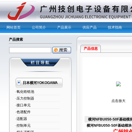
网站首页
公司简介
产品展示
供应产品
技术指南
产品搜索
产品信息
日本横河YOKOGAWA
·氧化锆锆池
·压力控制器
点击放大
·接口单元
·色谱配件
·适配器
横河NFBU050-S0F基础模
·控制单元
横河NFBU050-S0F基础模块
广州技