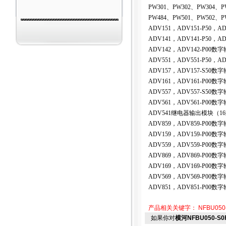
PW301
、PW302、PW304、PW
PW484、PW501、PW502、P
ADV151
，ADV151-P50，A
ADV141
，ADV141-P50，
ADV142
，ADV142-P00
ADV551
，ADV551-P50，A
ADV157
，ADV157-S5
ADV161
，ADV161-P00
ADV557
，ADV557-S5
ADV561
，ADV561-P00
ADV541
继电器输出模块（16通
ADV859
，ADV859-P00
ADV159
，ADV159-P0
ADV559
，ADV559-P00
ADV869
，ADV869-P00
ADV169
，ADV169-P0
ADV569
，ADV569-P00
ADV851
，ADV851-P00
产品相关关键字：
NFBU05
如果你对
横河NFBU050-S