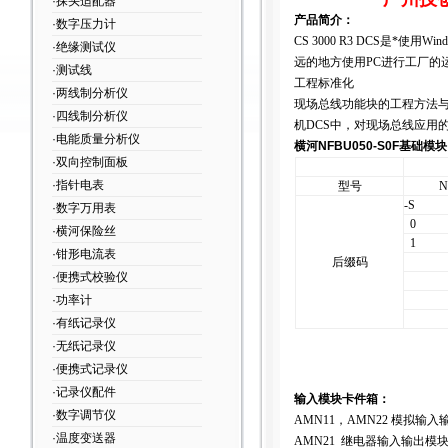
·探头适配器
产品简介：
·数字压力计
CS 3000 R3 DCS
是*使用Wi
·绝缘测试仪
远的地方使用PC进行工厂的
·测试线
工程标准化
·两线制分析仪
现场总线功能块的工程方法与
·四线制分析仪
机DCS中，对现场总线应用
·电能质量分析仪
横河NFBU050-S0F基础模块
·双向控制面板
·指针电表
型号
N
-S
·数字万用表
0
·横河保险丝
1
·钳形电流表
后缀码
·便携式校验仪
·功率计
·有纸记录仪
·无纸记录仪
·便携式记录仪
·记录仪配件
输入模块卡件箱：
·数字调节仪
AMN11
，AMN22 模拟输入
·温度变送器
AMN21 继电器输入输出模