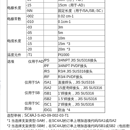
-15
15cm
（
用于-AD）
电极长度
-NN
固定长度（用于/SA,/SB,-SC）
-002
0.02 cm
-1
电极常数
-010
0.1cm
-1
-03
3m
-05
5m
-10
10m
电缆长度
-15
15m
*3
-20
20m
*3
温度元件
-T1
Pt1000
/PS
3/4NPT JIS SUS316
接头
选项 仅用于AD
/PF
3/4NPT PVDF
接头
/RS
R3/4 JIS SUS316
接头
/RF
R3/4 PVDF
接头
仅用于SA
/SA1
直接焊头，JIS SUS316
/SA2
15
度湾焊接头，JIS SUS316
仅用于SB
/SB1
1
’
焊接夹，JIS SUS316
/SB2
1.5
’
焊接夹，JIS SUS316
仅用于SC
/SC1
2
’
焊接夹，JIS SUS316
防油
/DG1
防油 *4
SC4AJ
选型举例；
-S-AD-09-002-03-T1
*1
当选择支架类型-SA时，在SC4AJ的订单上增加选项代码/SA1或/SA2
*2
当选择支架类型-SB时，在SC4AJ的订单上增加选项代码/SB1或SB2（包括