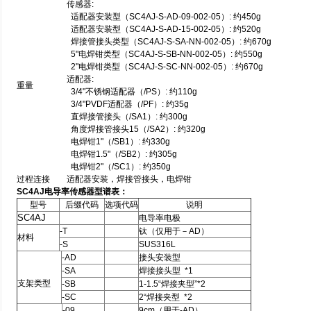
传感器:
适配器安装型（SC4AJ-S-AD-09-002-05）: 约450g
适配器安装型（SC4AJ-S-AD-15-002-05）: 约520g
焊接管接头类型（SC4AJ-S-SA-NN-002-05）: 约670g
5"电焊钳类型（SC4AJ-S-SB-NN-002-05）: 约550g
2"电焊钳类型（SC4AJ-S-SC-NN-002-05）: 约670g
适配器:
重量
3/4"不锈钢适配器（/PS）: 约110g
3/4"PVDF适配器（/PF）: 约35g
直焊接管接头（/SA1）: 约300g
角度焊接管接头15（/SA2）: 约320g
电焊钳1"（/SB1）: 约330g
电焊钳1.5"（/SB2）: 约305g
电焊钳2"（/SC1）: 约350g
过程连接
适配器安装，焊接管接头，电焊钳
SC4AJ电导率传感器
型谱表：
型号
后缀代码
选项代码
说明
SC4AJ
电导率电极
-T
钛（仅用于－AD）
材料
-S
SUS316L
-AD
接头安装型
-SA
焊接接头型 *1
支架类型
-SB
1-1.5
“焊接夹型”*2
-SC
2
“焊接夹型 *2
-09
9cm
（
用于-AD）