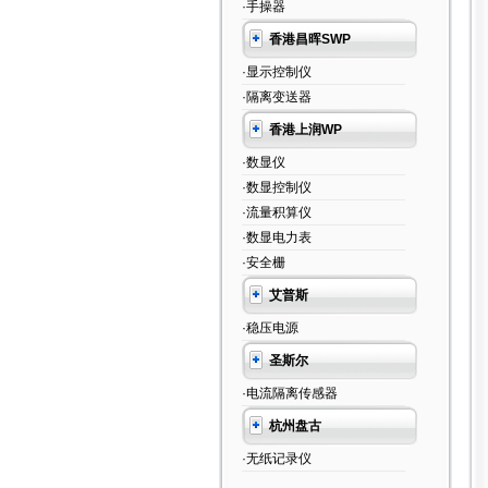
·手操器
香港昌晖SWP
·显示控制仪
·隔离变送器
香港上润WP
·数显仪
·数显控制仪
·流量积算仪
·数显电力表
·安全栅
艾普斯
·稳压电源
圣斯尔
·电流隔离传感器
杭州盘古
·无纸记录仪