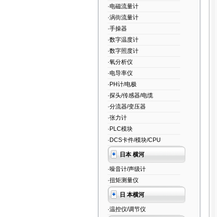
·电磁流量计
·涡街流量计
·手操器
·数字温度计
·数字照度计
·氧分析仪
·电导率仪
·PH计/电极
·探头/传感器/电缆
·分流器/变压器
·张力计
·PLC模块
·DCS卡件/模块/CPU
日本 横河
·噪音计/声级计
·扭矩测量仪
日 本横河
·温控仪/调节仪