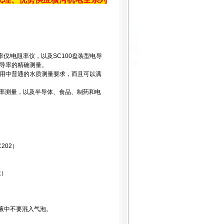
导率仪/电阻率仪，以及SC100盘装型电导
电导率的精确测量。
应用中普通的水质测量要求，而且可以满
导率测量，以及半导体、食品、制药和电
C202）
）
钛）
液中不要混入气泡。