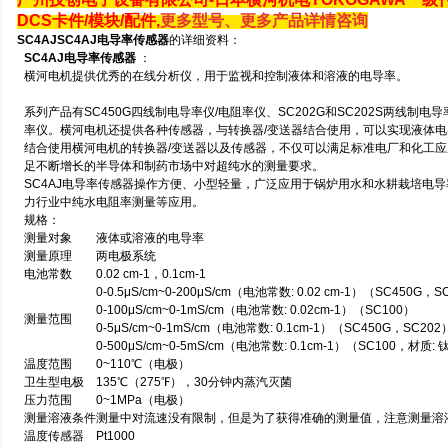
DCS卡件/模块/配件,
更多型号、更多产品详情
咨询
SC4AJSC4AJ电导率传感器
的详细资料：
SC4AJ电导率传感器
：
横河电机提供优秀的在线分析仪，用于监视和控制液体和溶液的电导率。
系列产品有SC450G四线制电导率仪/电阻率仪、SC202G和SC202S两线制电
率仪。横河电机还提供各种传感器，与转换器/变送器结合使用，可以实现液体
结合使用横河电机的转换器/变送器以及传感器，不仅可以满足标准电厂和化工
足不断增长的半导体和制药市场中对超纯水的测量要求。
SC4AJ电导率传感器操作方便、小型轻量，广泛应用于锅炉用水和水耕栽培电
力行业中纯水电阻率测量等应用。
规格：
测量对象
液体或溶液的电导率
测量原理
两电极系统
电池常数
0.02 cm-1，0.1cm-1
0-0.5μS/cm~0-200μS/cm（电池常数: 0.02 cm-1）（SC450G，S
0-100μS/cm~0-1mS/cm（电池常数: 0.02cm-1）（SC100）
测量范围
0-5μS/cm~0-1mS/cm（电池常数: 0.1cm-1）（SC450G，SC202
0-500μS/cm~0-5mS/cm（电池常数: 0.1cm-1）（SC100，材质: 
温度范围
0~110℃（电极）
卫生型电极
135℃（275℉），30分钟内蒸汽灭菌
压力范围
0~1MPa（电极）
测量溶液条件
测量中对流速没有限制，但是为了获得准确的测量值，注意测量溶
温度传感器
Pt1000