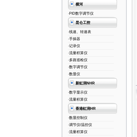
横河
·PID数字调节仪
昆仑工控
·线速、转速表
·手操器
·记录仪
·流量积算仪
·多路巡检仪
·数字调节仪
·数显仪
新虹润NHR
·数字显示仪
·流量积算仪
香港虹润HR
·数显控制仪
·调节仪/温控仪
·流量积算仪