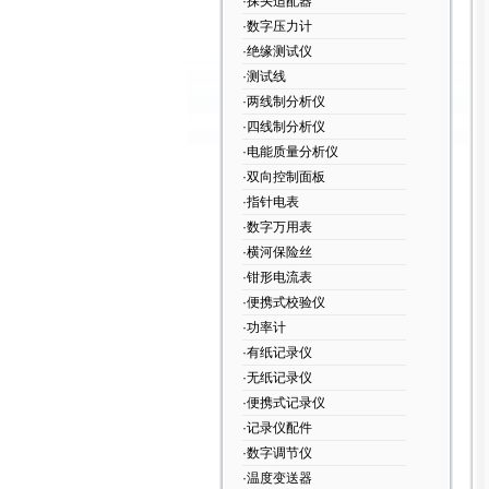
·探头适配器
·数字压力计
·绝缘测试仪
·测试线
·两线制分析仪
·四线制分析仪
·电能质量分析仪
·双向控制面板
·指针电表
·数字万用表
·横河保险丝
·钳形电流表
·便携式校验仪
·功率计
·有纸记录仪
·无纸记录仪
·便携式记录仪
·记录仪配件
·数字调节仪
·温度变送器