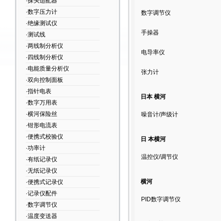
·探头适配器
·数字压力计
数字调节仪
·绝缘测试仪
手操器
·测试线
·两线制分析仪
电导率仪
·四线制分析仪
·电能质量分析仪
张力计
·双向控制面板
·指针电表
日本 横河
·数字万用表
·横河保险丝
噪音计/声级计
·钳形电流表
·便携式校验仪
日 本横河
·功率计
温控仪/调节仪
·有纸记录仪
·无纸记录仪
横河
·便携式记录仪
·记录仪配件
PID数字调节仪
·数字调节仪
·温度变送器