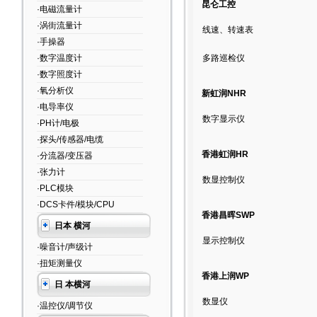
昆仑工控
·电磁流量计
·涡街流量计
线速、转速表
·手操器
·数字温度计
多路巡检仪
·数字照度计
·氧分析仪
新虹润NHR
·电导率仪
数字显示仪
·PH计/电极
·探头/传感器/电缆
香港虹润HR
·分流器/变压器
·张力计
数显控制仪
·PLC模块
·DCS卡件/模块/CPU
香港昌晖SWP
日本 横河
显示控制仪
·噪音计/声级计
·扭矩测量仪
香港上润WP
日 本横河
数显仪
·温控仪/调节仪