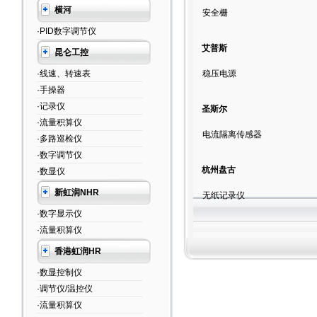
横河
安全栅
·PID数字调节仪
艾普斯
昆仑工控
·线速、转速表
稳压电源
·手操器
·记录仪
圣斯尔
·流量积算仪
电流隔离传感器
·多路巡检仪
·数字调节仪
杭州盘古
·数显仪
新虹润NHR
无纸记录仪
·数字显示仪
·流量积算仪
香港虹润HR
·数显控制仪
·调节仪/温控仪
·流量积算仪