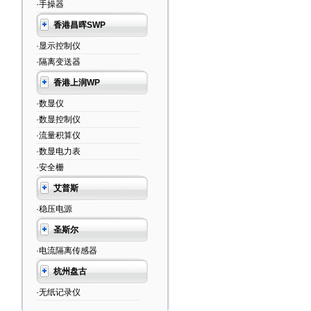
·手操器
香港昌晖SWP
·显示控制仪
·隔离变送器
香港上润WP
·数显仪
·数显控制仪
·流量积算仪
·数显电力表
·安全栅
艾普斯
·稳压电源
圣斯尔
·电流隔离传感器
杭州盘古
·无纸记录仪