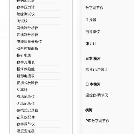
·探头适配器
·数字压力计
数字调节仪
·绝缘测试仪
手操器
·测试线
·两线制分析仪
电导率仪
·四线制分析仪
·电能质量分析仪
张力计
·双向控制面板
·指针电表
日本 横河
·数字万用表
·横河保险丝
噪音计/声级计
·钳形电流表
·便携式校验仪
日 本横河
·功率计
温控仪/调节仪
·有纸记录仪
·无纸记录仪
横河
·便携式记录仪
·记录仪配件
PID数字调节仪
·数字调节仪
·温度变送器