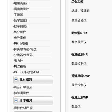
昆仑工控
·电磁流量计
·涡街流量计
线速、转速表
·手操器
·数字温度计
多路巡检仪
·数字照度计
·氧分析仪
新虹润NHR
·电导率仪
数字显示仪
·PH计/电极
·探头/传感器/电缆
香港虹润HR
·分流器/变压器
·张力计
数显控制仪
·PLC模块
·DCS卡件/模块/CPU
香港昌晖SWP
日本 横河
显示控制仪
·噪音计/声级计
·扭矩测量仪
香港上润WP
日 本横河
数显仪
·温控仪/调节仪