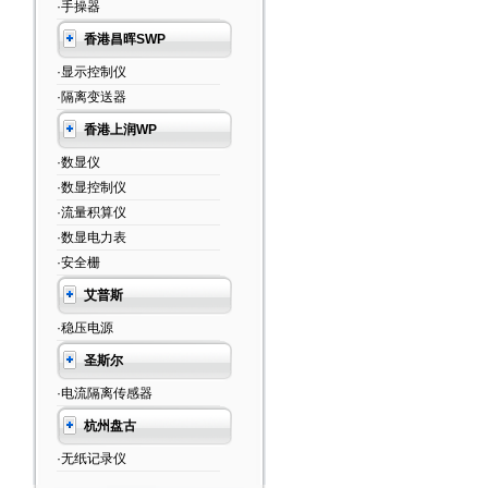
·手操器
香港昌晖SWP
·显示控制仪
·隔离变送器
香港上润WP
·数显仪
·数显控制仪
·流量积算仪
·数显电力表
·安全栅
艾普斯
·稳压电源
圣斯尔
·电流隔离传感器
杭州盘古
·无纸记录仪