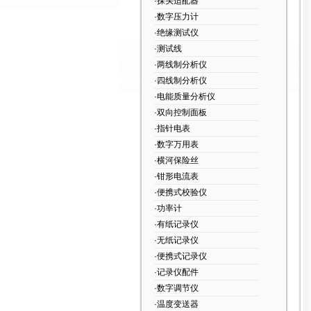
·探头适配器
·数字压力计
·绝缘测试仪
·测试线
·两线制分析仪
·四线制分析仪
·电能质量分析仪
·双向控制面板
·指针电表
·数字万用表
·横河保险丝
·钳形电流表
·便携式校验仪
·功率计
·有纸记录仪
·无纸记录仪
·便携式记录仪
·记录仪配件
·数字调节仪
·温度变送器