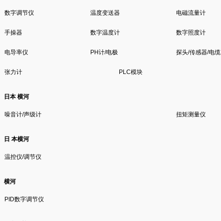
数字调节仪
温度变送器
电磁流量计
手操器
数字温度计
数字照度计
电导率仪
PH计/电极
探头/传感器/电缆
张力计
PLC模块
日本 横河
噪音计/声级计
扭矩测量仪
日 本横河
温控仪/调节仪
横河
PID数字调节仪