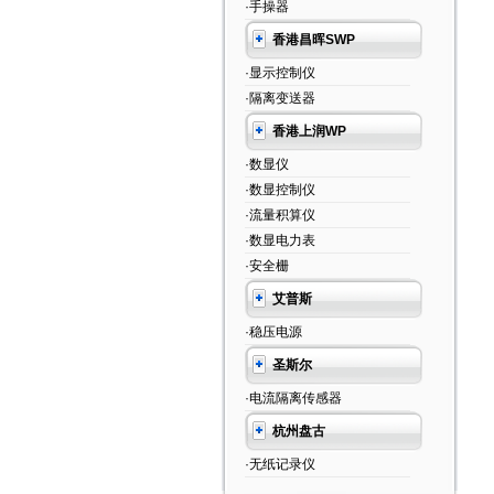
·手操器
香港昌晖SWP
·显示控制仪
·隔离变送器
香港上润WP
·数显仪
·数显控制仪
·流量积算仪
·数显电力表
·安全栅
艾普斯
·稳压电源
圣斯尔
·电流隔离传感器
杭州盘古
·无纸记录仪