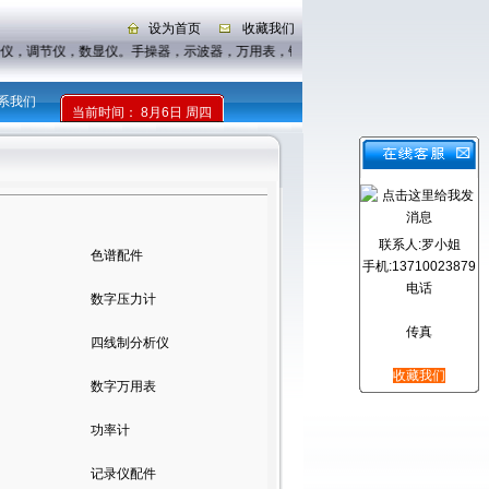
设为首页
收藏我们
录仪，调节仪，数显仪。手操器，示波器，万用表，钳形表
系我们
当前时间：
8月6日 周四
联系人:罗小姐
色谱配件
手机:13710023879
电话
数字压力计
传真
四线制分析仪
收藏我们
数字万用表
功率计
记录仪配件