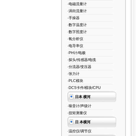
·电磁流量计
·涡街流量计
·手操器
·数字温度计
·数字照度计
·氧分析仪
·电导率仪
·PH计/电极
·探头/传感器/电缆
·分流器/变压器
·张力计
·PLC模块
·DCS卡件/模块/CPU
日本 横河
·噪音计/声级计
·扭矩测量仪
日 本横河
·温控仪/调节仪