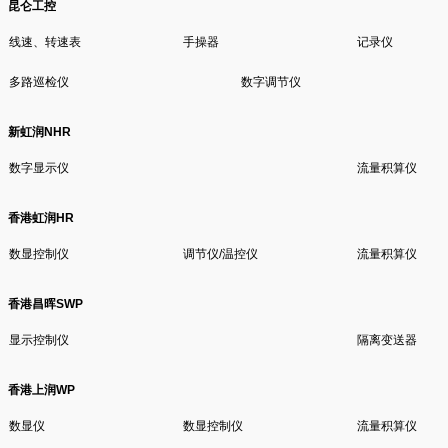
昆仑工控
线速、转速表
手操器
记录仪
多路巡检仪
数字调节仪
新虹润NHR
数字显示仪
流量积算仪
香港虹润HR
数显控制仪
调节仪/温控仪
流量积算仪
香港昌晖SWP
显示控制仪
隔离变送器
香港上润WP
数显仪
数显控制仪
流量积算仪