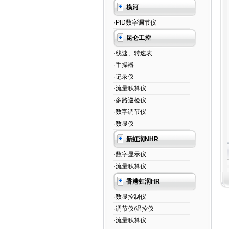
横河
·PID数字调节仪
昆仑工控
·线速、转速表
·手操器
·记录仪
·流量积算仪
·多路巡检仪
·数字调节仪
·数显仪
新虹润NHR
·数字显示仪
·流量积算仪
香港虹润HR
·数显控制仪
·调节仪/温控仪
·流量积算仪