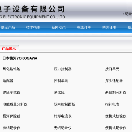
主营产品：
记
供应产品
技术指南
新闻动态
在线订单
荣誉证书
联
产品展示
日本横河YOKOGAWA
氧化锆锆池
压力控制器
接口单元
适配器
控制单元
探头适配器
绝缘测试仪
测试线
两线制分析仪
电能质量分析仪
双向控制面板
指针电表
横河保险丝
钳形电流表
便携式校验仪
有纸记录仪
无纸记录仪
便携式记录仪