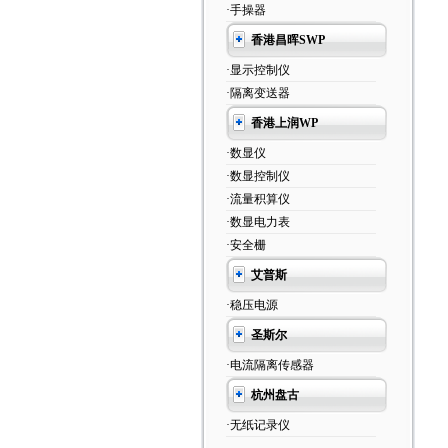
·手操器
香港昌晖SWP
·显示控制仪
·隔离变送器
香港上润WP
·数显仪
·数显控制仪
·流量积算仪
·数显电力表
·安全栅
艾普斯
·稳压电源
圣斯尔
·电流隔离传感器
杭州盘古
·无纸记录仪