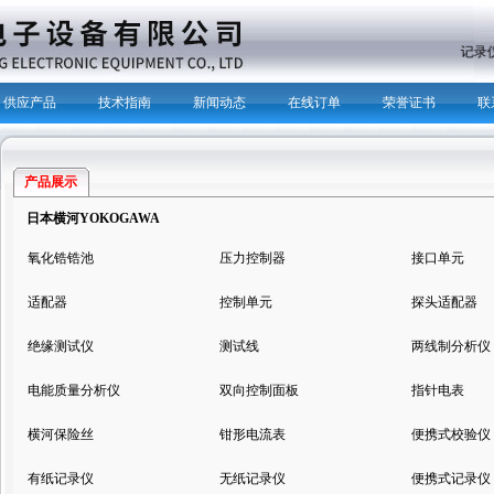
主营产品：
记录
供应产品
技术指南
新闻动态
在线订单
荣誉证书
联
产品展示
日本横河YOKOGAWA
氧化锆锆池
压力控制器
接口单元
适配器
控制单元
探头适配器
绝缘测试仪
测试线
两线制分析仪
电能质量分析仪
双向控制面板
指针电表
横河保险丝
钳形电流表
便携式校验仪
有纸记录仪
无纸记录仪
便携式记录仪