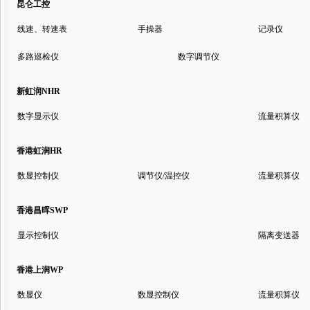
昆仑工控
线速、转速表
手操器
记录仪
多路巡检仪
数字调节仪
新虹润NHR
数字显示仪
流量积算仪
香港虹润HR
数显控制仪
调节仪/温控仪
流量积算仪
香港昌晖SWP
显示控制仪
隔离变送器
香港上润WP
数显仪
数显控制仪
流量积算仪