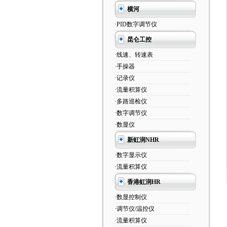
横河
·PID数字调节仪
昆仑工控
·线速、转速表
·手操器
·记录仪
·流量积算仪
·多路巡检仪
·数字调节仪
·数显仪
新虹润NHR
·数字显示仪
·流量积算仪
香港虹润HR
·数显控制仪
·调节仪/温控仪
·流量积算仪