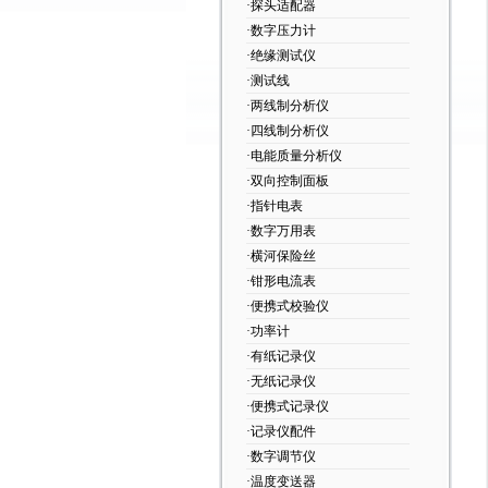
·探头适配器
·数字压力计
·绝缘测试仪
·测试线
·两线制分析仪
·四线制分析仪
·电能质量分析仪
·双向控制面板
·指针电表
·数字万用表
·横河保险丝
·钳形电流表
·便携式校验仪
·功率计
·有纸记录仪
·无纸记录仪
·便携式记录仪
·记录仪配件
·数字调节仪
·温度变送器