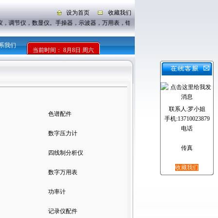
设为首页
收藏我们
仪，调节仪，数显仪。手操器，示波器，万用表，钳形表
系我们
当前时间：
8月8日 周六
联系人:罗小姐
色谱配件
手机:13710023879
电话
数字压力计
传真
四线制分析仪
收藏我们
数字万用表
功率计
记录仪配件