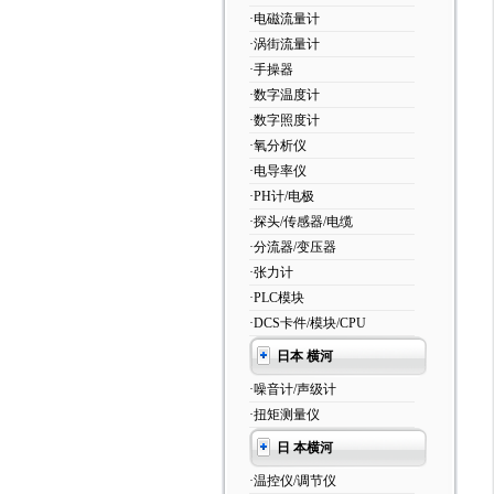
·电磁流量计
·涡街流量计
·手操器
·数字温度计
·数字照度计
·氧分析仪
·电导率仪
·PH计/电极
·探头/传感器/电缆
·分流器/变压器
·张力计
·PLC模块
·DCS卡件/模块/CPU
日本 横河
·噪音计/声级计
·扭矩测量仪
日 本横河
·温控仪/调节仪