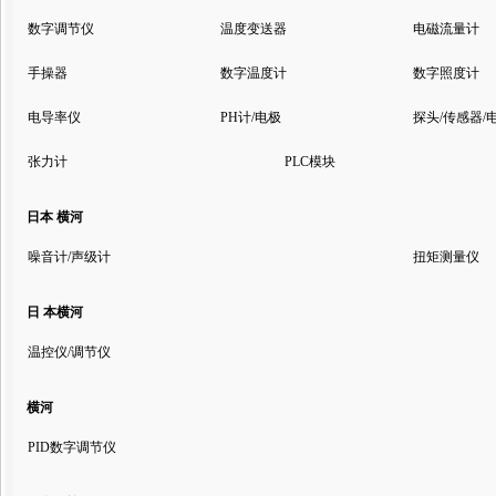
数字调节仪
温度变送器
电磁流量计
手操器
数字温度计
数字照度计
电导率仪
PH计/电极
探头/传感器/
张力计
PLC模块
日本 横河
噪音计/声级计
扭矩测量仪
日 本横河
温控仪/调节仪
横河
PID数字调节仪