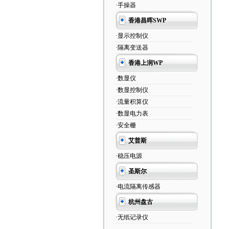
·手操器
香港昌晖SWP
·显示控制仪
·隔离变送器
香港上润WP
·数显仪
·数显控制仪
·流量积算仪
·数显电力表
·安全栅
艾普斯
·稳压电源
圣斯尔
·电流隔离传感器
杭州盘古
·无纸记录仪