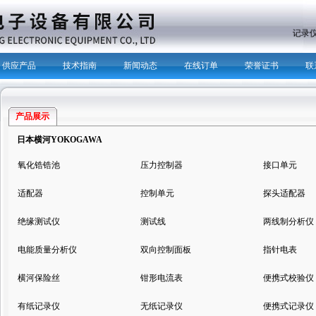
主营产品：
记录
供应产品
技术指南
新闻动态
在线订单
荣誉证书
联
产品展示
日本横河YOKOGAWA
氧化锆锆池
压力控制器
接口单元
适配器
控制单元
探头适配器
绝缘测试仪
测试线
两线制分析仪
电能质量分析仪
双向控制面板
指针电表
横河保险丝
钳形电流表
便携式校验仪
有纸记录仪
无纸记录仪
便携式记录仪