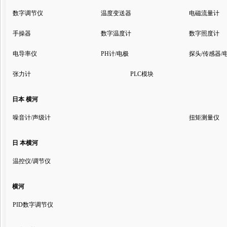
数字调节仪
温度变送器
电磁流量计
手操器
数字温度计
数字照度计
电导率仪
PH计/电极
探头/传感器/
张力计
PLC模块
日本 横河
噪音计/声级计
扭矩测量仪
日 本横河
温控仪/调节仪
横河
PID数字调节仪