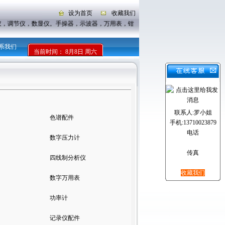
设为首页
收藏我们
仪，调节仪，数显仪。手操器，示波器，万用表，钳形表
系我们
当前时间：
8月8日 周六
联系人:罗小姐
色谱配件
手机:13710023879
电话
数字压力计
传真
四线制分析仪
收藏我们
数字万用表
功率计
记录仪配件