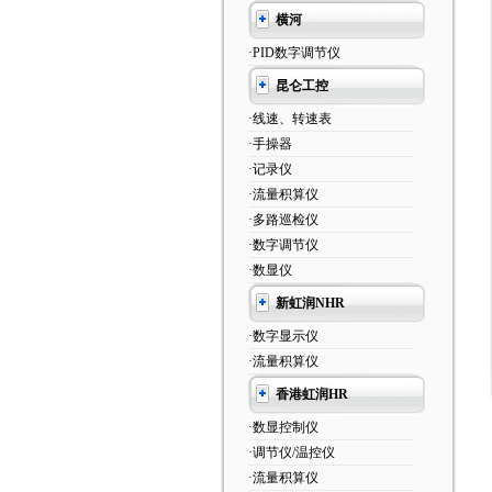
横河
·PID数字调节仪
昆仑工控
·线速、转速表
·手操器
·记录仪
·流量积算仪
·多路巡检仪
·数字调节仪
·数显仪
新虹润NHR
·数字显示仪
·流量积算仪
香港虹润HR
·数显控制仪
·调节仪/温控仪
·流量积算仪