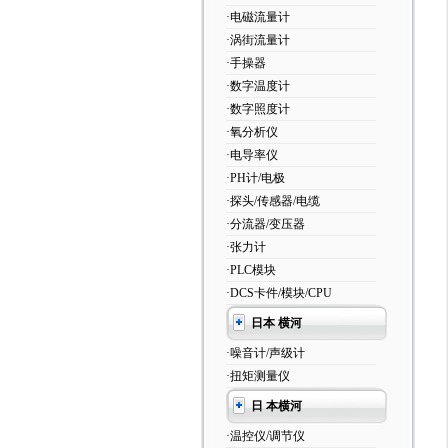
·电磁流量计
·涡街流量计
·手操器
·数字温度计
·数字照度计
·氧分析仪
·电导率仪
·PH计/电极
·探头/传感器/电缆
·分流器/变压器
·张力计
·PLC模块
·DCS卡件/模块/CPU
日本 横河
·噪音计/声级计
·扭矩测量仪
日 本横河
·温控仪/调节仪