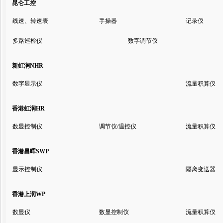
昆仑工控
线速、转速表
手操器
记录仪
多路巡检仪
数字调节仪
新虹润NHR
数字显示仪
流量积算仪
香港虹润HR
数显控制仪
调节仪/温控仪
流量积算仪
香港昌晖SWP
显示控制仪
隔离变送器
香港上润WP
数显仪
数显控制仪
流量积算仪