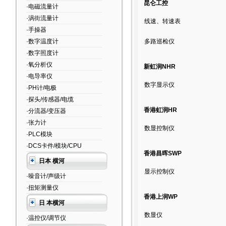
昆仑工控
·电磁流量计
·涡街流量计
线速、转速表
·手操器
·数字温度计
多路巡检仪
·数字照度计
·氧分析仪
新虹润NHR
·电导率仪
数字显示仪
·PH计/电极
·探头/传感器/电缆
香港虹润HR
·分流器/变压器
·张力计
数显控制仪
·PLC模块
·DCS卡件/模块/CPU
香港昌晖SWP
日本 横河
显示控制仪
·噪音计/声级计
·扭矩测量仪
香港上润WP
日 本横河
数显仪
·温控仪/调节仪