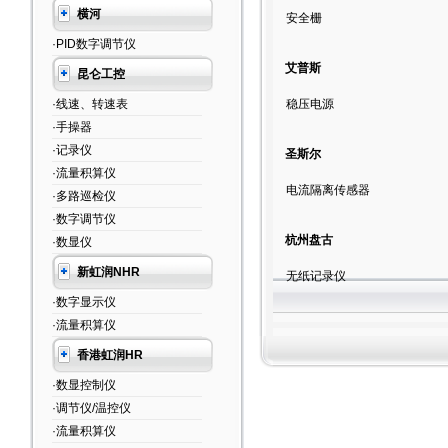
横河
安全栅
·PID数字调节仪
艾普斯
昆仑工控
·线速、转速表
稳压电源
·手操器
·记录仪
圣斯尔
·流量积算仪
电流隔离传感器
·多路巡检仪
·数字调节仪
杭州盘古
·数显仪
新虹润NHR
无纸记录仪
·数字显示仪
·流量积算仪
香港虹润HR
·数显控制仪
·调节仪/温控仪
·流量积算仪