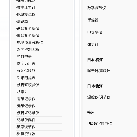
·探头适配器
·数字压力计
数字调节仪
·绝缘测试仪
手操器
·测试线
·两线制分析仪
电导率仪
·四线制分析仪
·电能质量分析仪
张力计
·双向控制面板
·指针电表
日本 横河
·数字万用表
·横河保险丝
噪音计/声级计
·钳形电流表
·便携式校验仪
日 本横河
·功率计
温控仪/调节仪
·有纸记录仪
·无纸记录仪
横河
·便携式记录仪
·记录仪配件
PID数字调节仪
·数字调节仪
·温度变送器