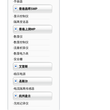
·手操器
香港昌晖SWP
·显示控制仪
·隔离变送器
香港上润WP
·数显仪
·数显控制仪
·流量积算仪
·数显电力表
·安全栅
艾普斯
·稳压电源
圣斯尔
·电流隔离传感器
杭州盘古
·无纸记录仪